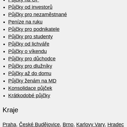
Půjčky od investorů
Půjčky pro nezaměstnané
Peníze na ruku
Půjčky pro podnikatele
Půjčky pro studenty
Půjčky od lichváře
Půjčky o víkendu
Půjčky pro důchodce
Půjčky pro dlužníky
Půjčky až do domu
Půjčky ženám na MD
Konsolidace půjček
Krátkodobé půjčky
Kraje
Praha
,
České Budějovice
,
Brno
,
Karlovy Vary
,
Hradec