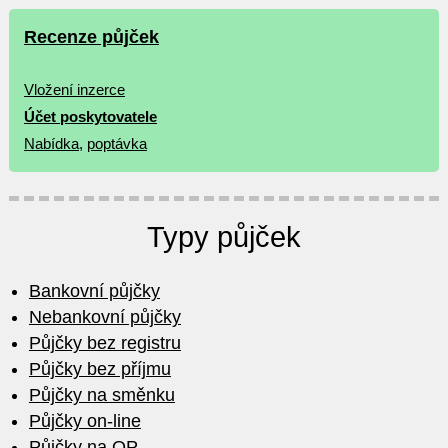
Recenze půjček
Vložení inzerce
Účet poskytovatele
Nabídka
,
poptávka
Typy půjček
Bankovní půjčky
Nebankovní půjčky
Půjčky bez registru
Půjčky bez příjmu
Půjčky na směnku
Půjčky on-line
Půjčky na OP