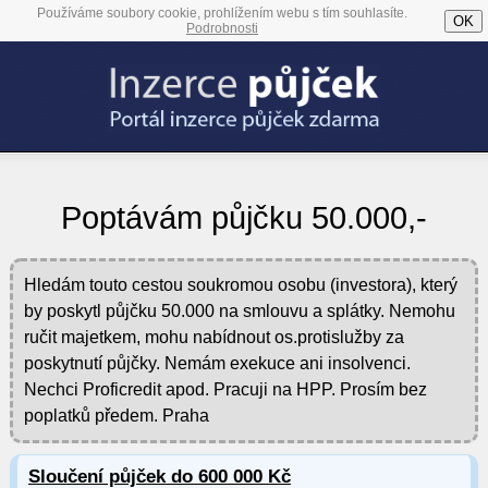
Používáme soubory cookie, prohlížením webu s tím souhlasíte.
OK
Podrobnosti
Poptávám půjčku 50.000,-
Hledám touto cestou soukromou osobu (investora), který
by poskytl půjčku 50.000 na smlouvu a splátky. Nemohu
ručit majetkem, mohu nabídnout os.protislužby za
poskytnutí půjčky. Nemám exekuce ani insolvenci.
Nechci Proficredit apod. Pracuji na HPP. Prosím bez
poplatků předem. Praha
Sloučení půjček do 600 000 Kč