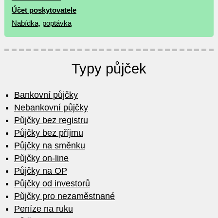
Účet poskytovatele
Nabídka
,
poptávka
Typy půjček
Bankovní půjčky
Nebankovní půjčky
Půjčky bez registru
Půjčky bez příjmu
Půjčky na směnku
Půjčky on-line
Půjčky na OP
Půjčky od investorů
Půjčky pro nezaměstnané
Peníze na ruku