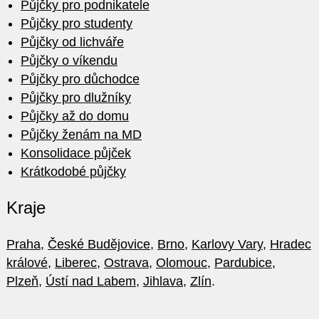
Půjčky pro podnikatele
Půjčky pro studenty
Půjčky od lichváře
Půjčky o víkendu
Půjčky pro důchodce
Půjčky pro dlužníky
Půjčky až do domu
Půjčky ženám na MD
Konsolidace půjček
Krátkodobé půjčky
Kraje
Praha
,
České Budějovice
,
Brno
,
Karlovy Vary
,
Hradec
králové
,
Liberec
,
Ostrava
,
Olomouc
,
Pardubice
,
Plzeň
,
Ústí nad Labem
,
Jihlava
,
Zlín
.