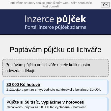
Používáme soubory cookie, prohlížením webu s tím souhlasíte.
OK
Podrobnosti
Poptávám půjčku od lichváře
Poptávám půjčku od lichváře.urcete kolik musím
odevzdat! děkuji.
30 000 Kč hotově
Zažádejte a peníze si vyzvednete na kterékoliv benzínce EuroOil.
Půjčte si 50 tisíc, vyplácíme v hotovosti
Nebankovní půjčka až 50 000 Kč vyplácená v hotovosti.