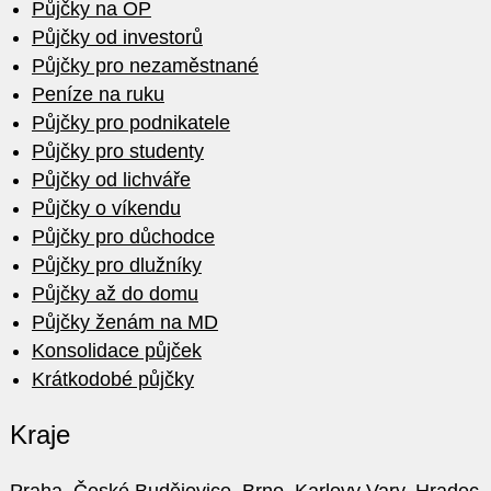
Půjčky na OP
Půjčky od investorů
Půjčky pro nezaměstnané
Peníze na ruku
Půjčky pro podnikatele
Půjčky pro studenty
Půjčky od lichváře
Půjčky o víkendu
Půjčky pro důchodce
Půjčky pro dlužníky
Půjčky až do domu
Půjčky ženám na MD
Konsolidace půjček
Krátkodobé půjčky
Kraje