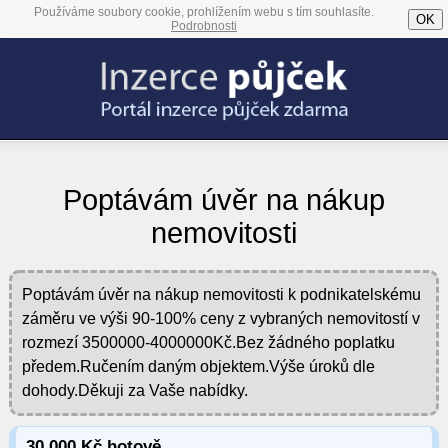
Používáme soubory cookie, prohlížením webu s tím souhlasíte.
OK
Podrobnosti
Poptávám úvěr na nákup
nemovitosti
Poptávám úvěr na nákup nemovitosti k podnikatelskému
záměru ve výši 90-100% ceny z vybraných nemovitostí v
rozmezí 3500000-4000000Kč.Bez žádného poplatku
předem.Ručením daným objektem.Výše úroků dle
dohody.Děkuji za Vaše nabídky.
30 000 Kč hotově