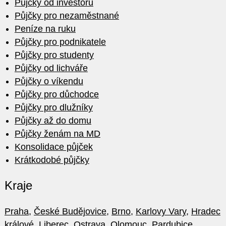
Půjčky od investorů
Půjčky pro nezaměstnané
Peníze na ruku
Půjčky pro podnikatele
Půjčky pro studenty
Půjčky od lichváře
Půjčky o víkendu
Půjčky pro důchodce
Půjčky pro dlužníky
Půjčky až do domu
Půjčky ženám na MD
Konsolidace půjček
Krátkodobé půjčky
Kraje
Praha
,
České Budějovice
,
Brno
,
Karlovy Vary
,
Hradec
králové
,
Liberec
,
Ostrava
,
Olomouc
,
Pardubice
,