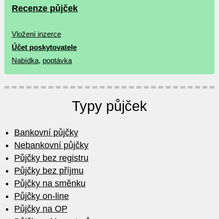
Recenze půjček
Vložení inzerce
Účet poskytovatele
Nabídka
,
poptávka
Typy půjček
Bankovní půjčky
Nebankovní půjčky
Půjčky bez registru
Půjčky bez příjmu
Půjčky na směnku
Půjčky on-line
Půjčky na OP