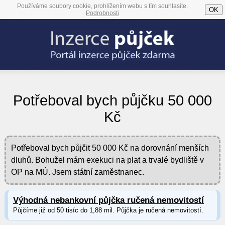
Používáme soubory cookie, prohlížením webu s tím souhlasíte.
OK
Podrobnosti
Potřeboval bych půjčku 50 000
Kč
Potřeboval bych půjčit 50 000 Kč na dorovnání menších
dluhů. Bohužel mám exekuci na plat a trvalé bydliště v
OP na MÚ. Jsem státní zaměstnanec.
Výhodná nebankovní půjčka ručená nemovitostí
Půjčíme již od 50 tisíc do 1,88 mil. Půjčka je ručená nemovitostí.