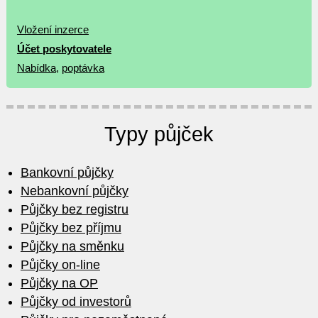
Vložení inzerce
Účet poskytovatele
Nabídka
,
poptávka
Typy půjček
Bankovní půjčky
Nebankovní půjčky
Půjčky bez registru
Půjčky bez příjmu
Půjčky na směnku
Půjčky on-line
Půjčky na OP
Půjčky od investorů