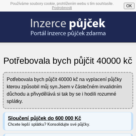
Používáme soubory cookie, prohlížením webu s tím souhlasíte.
OK
Podrobnosti
Potřebovala bych půjčit 40000 kč
Potřebovala bych půjčit 40000 kč na vyplacení půjčky
kterou způsobil můj syn.Jsem v částečném invalidním
důchodu a přivydělává si tak by se i hodili rozumné
splátky.
Sloučení půjček do 600 000 Kč
Chcete lepší splátku? Konsolidujte své půjčky.