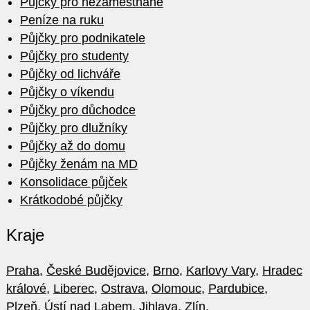
Půjčky pro nezaměstnané
Peníze na ruku
Půjčky pro podnikatele
Půjčky pro studenty
Půjčky od lichváře
Půjčky o víkendu
Půjčky pro důchodce
Půjčky pro dlužníky
Půjčky až do domu
Půjčky ženám na MD
Konsolidace půjček
Krátkodobé půjčky
Kraje
Praha
,
České Budějovice
,
Brno
,
Karlovy Vary
,
Hradec
králové
,
Liberec
,
Ostrava
,
Olomouc
,
Pardubice
,
Plzeň
,
Ústí nad Labem
,
Jihlava
,
Zlín
.