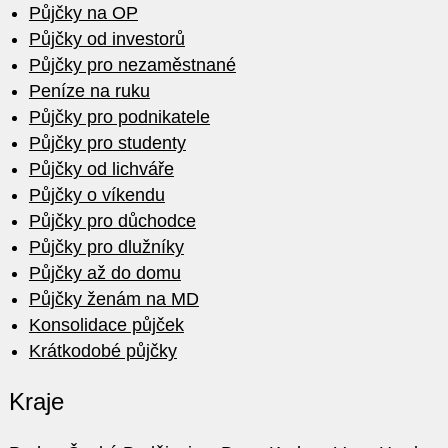
Půjčky na OP
Půjčky od investorů
Půjčky pro nezaměstnané
Peníze na ruku
Půjčky pro podnikatele
Půjčky pro studenty
Půjčky od lichváře
Půjčky o víkendu
Půjčky pro důchodce
Půjčky pro dlužníky
Půjčky až do domu
Půjčky ženám na MD
Konsolidace půjček
Krátkodobé půjčky
Kraje