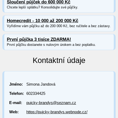
Sloučení půjček do 600 000 Kč
Chcete lepší splátku? Konsolidujte své půjčky.
Homecredit - 10 000 až 200 000 Kč
Vyřídíme vám půjčku až do 200 000 Kč, bez ručitele a bez zástavy.
První půjčka 3 tisíce ZDARMA!
První půjčku dostanete s nulovým úrokem a bez poplatku.
Kontaktní údaje
Jméno:
Simona Jandová
Telefon:
602334425
E-mail:
pujcky-brandys@seznam.cz
Web:
https://pujcky-brandys.webnode.cz/