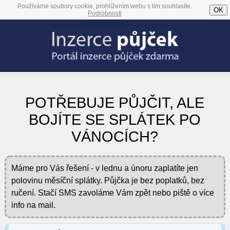
Používáme soubory cookie, prohlížením webu s tím souhlasíte.
OK
Podrobnosti
POTŘEBUJE PŮJČIT, ALE
BOJÍTE SE SPLÁTEK PO
VÁNOCÍCH?
Máme pro Vás řešení - v lednu a únoru zaplatíte jen
polovinu měsíční splátky. Půjčka je bez poplatků, bez
ručení. Stačí SMS zavoláme Vám zpět nebo piště o více
info na mail.