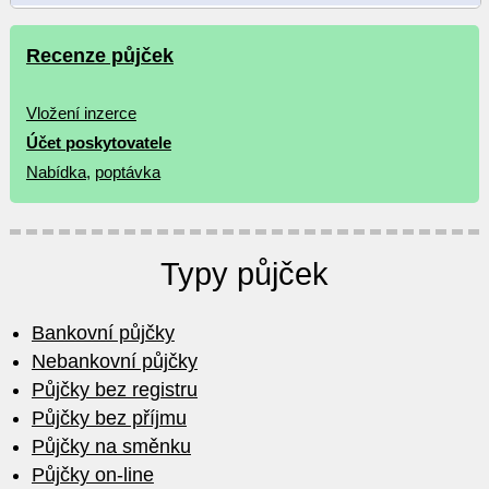
Recenze půjček
Vložení inzerce
Účet poskytovatele
Nabídka
,
poptávka
Typy půjček
Bankovní půjčky
Nebankovní půjčky
Půjčky bez registru
Půjčky bez příjmu
Půjčky na směnku
Půjčky on-line