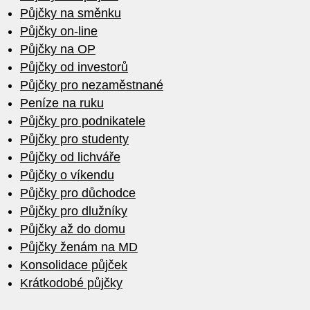
Půjčky na směnku
Půjčky on-line
Půjčky na OP
Půjčky od investorů
Půjčky pro nezaměstnané
Peníze na ruku
Půjčky pro podnikatele
Půjčky pro studenty
Půjčky od lichváře
Půjčky o víkendu
Půjčky pro důchodce
Půjčky pro dlužníky
Půjčky až do domu
Půjčky ženám na MD
Konsolidace půjček
Krátkodobé půjčky