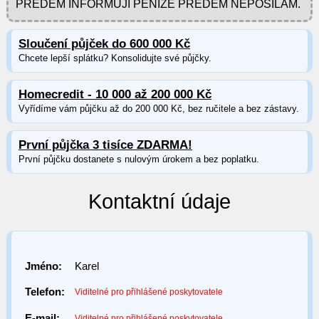
PŘEDEM INFORMUJI PENÍZE PŘEDEM NEPOSÍLÁM.
Sloučení půjček do 600 000 Kč
Chcete lepší splátku? Konsolidujte své půjčky.
Homecredit - 10 000 až 200 000 Kč
Vyřídíme vám půjčku až do 200 000 Kč, bez ručitele a bez zástavy.
První půjčka 3 tisíce ZDARMA!
První půjčku dostanete s nulovým úrokem a bez poplatku.
Kontaktní údaje
Jméno:
Karel
Telefon:
Viditelné pro přihlášené poskytovatele
E-mail:
Viditelné pro přihlášené poskytovatele