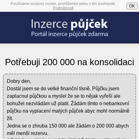
Používáme soubory cookie, prohlížením webu s tím souhlasíte.
OK
Podrobnosti
Potřebuji 200 000 na konsolidaci
Dobry den,
Dostál jsem se do velké finanční tísně. Půjčku jsem
zaplacnul půjčkou a myslel že se to nějak vyřeší ale
bohužel nezvládám už platit. Žádám tímto o nebankovní
půjčku na vyplacení malých půjček abyc mohl normálně
žít.
Jedna se o zhruba 150 000 ale žádám o 200 000 abych
měl menší rezervu.