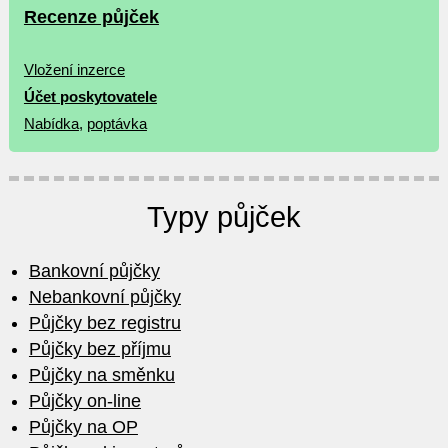
Recenze půjček
Vložení inzerce
Účet poskytovatele
Nabídka
,
poptávka
Typy půjček
Bankovní půjčky
Nebankovní půjčky
Půjčky bez registru
Půjčky bez příjmu
Půjčky na směnku
Půjčky on-line
Půjčky na OP