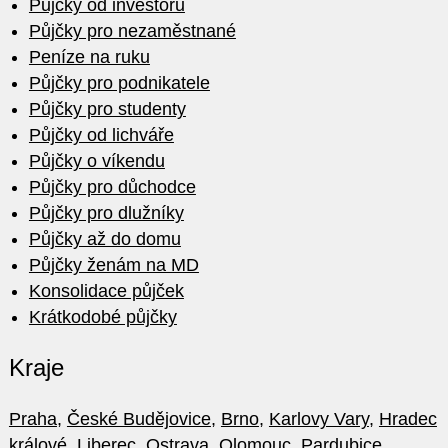
Půjčky od investorů
Půjčky pro nezaměstnané
Peníze na ruku
Půjčky pro podnikatele
Půjčky pro studenty
Půjčky od lichváře
Půjčky o víkendu
Půjčky pro důchodce
Půjčky pro dlužníky
Půjčky až do domu
Půjčky ženám na MD
Konsolidace půjček
Krátkodobé půjčky
Kraje
Praha
,
České Budějovice
,
Brno
,
Karlovy Vary
,
Hradec
králové
,
Liberec
,
Ostrava
,
Olomouc
,
Pardubice
,