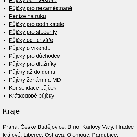
Půjčky od investorů
Půjčky pro nezaměstnané
Peníze na ruku
Půjčky pro podnikatele
Půjčky pro studenty
Půjčky od lichváře
Půjčky o víkendu
Půjčky pro důchodce
Půjčky pro dlužníky
Půjčky až do domu
Půjčky ženám na MD
Konsolidace půjček
Krátkodobé půjčky
Kraje
Praha
,
České Budějovice
,
Brno
,
Karlovy Vary
,
Hradec
králové
,
Liberec
,
Ostrava
,
Olomouc
,
Pardubice
,