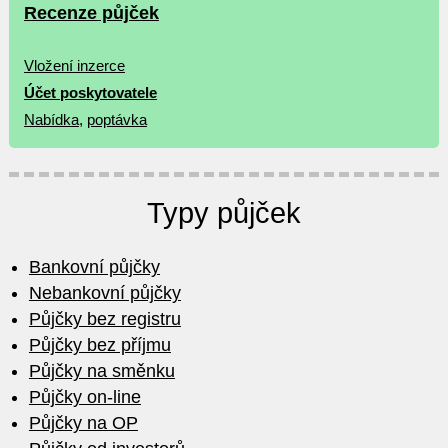
Recenze půjček
Vložení inzerce
Účet poskytovatele
Nabídka
,
poptávka
Typy půjček
Bankovní půjčky
Nebankovní půjčky
Půjčky bez registru
Půjčky bez příjmu
Půjčky na směnku
Půjčky on-line
Půjčky na OP