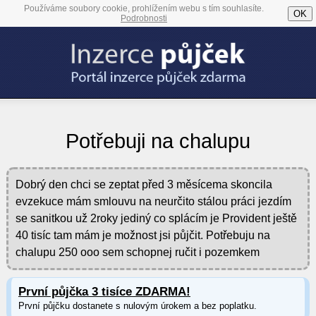
Používáme soubory cookie, prohlížením webu s tím souhlasíte.
OK
Podrobnosti
Potřebuji na chalupu
Dobrý den chci se zeptat před 3 měsícema skoncila
evzekuce mám smlouvu na neurčito stálou práci jezdím
se sanitkou už 2roky jediný co splácím je Provident ještě
40 tisíc tam mám je možnost jsi půjčit. Potřebuju na
chalupu 250 ooo sem schopnej ručit i pozemkem
První půjčka 3 tisíce ZDARMA!
První půjčku dostanete s nulovým úrokem a bez poplatku.