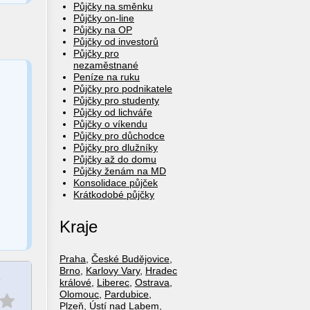
Půjčky na směnku
Půjčky on-line
Půjčky na OP
Půjčky od investorů
Půjčky pro
nezaměstnané
Peníze na ruku
Půjčky pro podnikatele
Půjčky pro studenty
Půjčky od lichváře
Půjčky o víkendu
Půjčky pro důchodce
Půjčky pro dlužníky
Půjčky až do domu
Půjčky ženám na MD
Konsolidace půjček
Krátkodobé půjčky
Kraje
Praha
,
České Budějovice
,
Brno
,
Karlovy Vary
,
Hradec
e
králové
,
Liberec
,
Ostrava
,
Olomouc
,
Pardubice
,
Plzeň
,
Ústí nad Labem
,