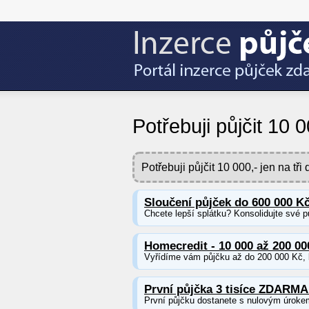
Potřebuji půjčit 10 0
Potřebuji půjčit 10 000,- jen na tř
Sloučení půjček do 600 000 K
Chcete lepší splátku? Konsolidujte své p
Homecredit - 10 000 až 200 00
Vyřídíme vám půjčku až do 200 000 Kč, b
První půjčka 3 tisíce ZDARMA
První půjčku dostanete s nulovým úroke