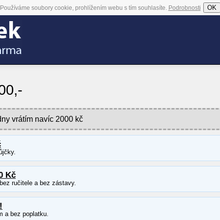
OK
Používáme soubory cookie, prohlížením webu s tím souhlasíte.
Podrobnosti
00,-
i dny vrátím navíc 2000 kč
č
ůjčky.
0 Kč
ez ručitele a bez zástavy.
!
m a bez poplatku.