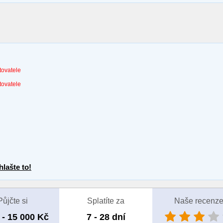
tovatele
tovatele
lašte to!
Půjčte si
Splatíte za
Naše recenz
 - 15 000 Kč
7 - 28 dní