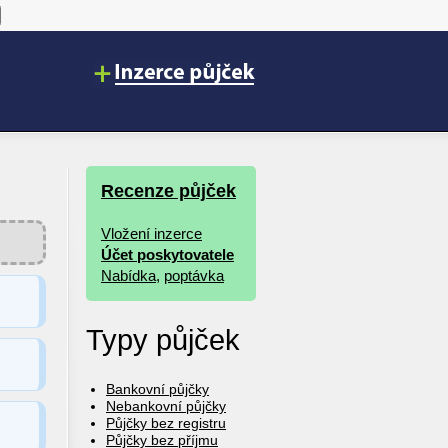
Recenze půjček
Vložení inzerce
Účet poskytovatele
Nabídka
,
poptávka
Typy půjček
Bankovní půjčky
Nebankovní půjčky
Půjčky bez registru
Půjčky bez příjmu