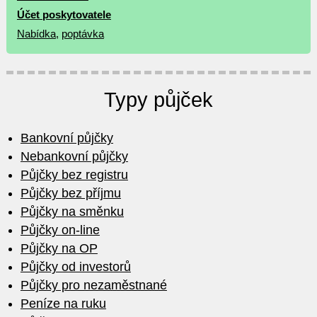
Účet poskytovatele
Nabídka
,
poptávka
Typy půjček
Bankovní půjčky
Nebankovní půjčky
Půjčky bez registru
Půjčky bez příjmu
Půjčky na směnku
Půjčky on-line
Půjčky na OP
Půjčky od investorů
Půjčky pro nezaměstnané
Peníze na ruku