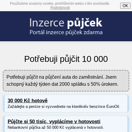
Používáme soubory cookie, prohlížením webu s tím souhlasíte.
OK
Podrobnosti
Potřebuji půjčit 10 000
Potřebuji půjčit na půjčení auta do zaměstnání. Jsem
schopný každý týden dat 2000 splátku s 50% úrokem.
30 000 Kč hotově
Zažádejte a peníze si vyzvednete na kterékoliv benzínce EuroOil.
Půjčte si 50 tisíc, vyplácíme v hotovosti
Nebankovní půjčka až 50 000 Kč vyplácená v hotovosti.