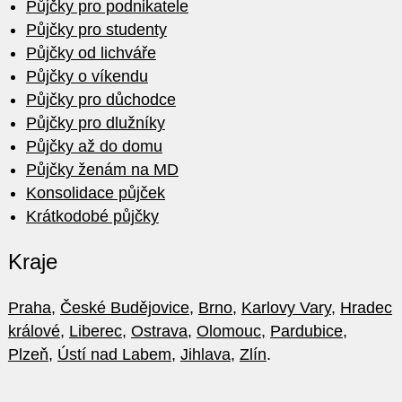
Půjčky pro podnikatele
Půjčky pro studenty
Půjčky od lichváře
Půjčky o víkendu
Půjčky pro důchodce
Půjčky pro dlužníky
Půjčky až do domu
Půjčky ženám na MD
Konsolidace půjček
Krátkodobé půjčky
Kraje
Praha
,
České Budějovice
,
Brno
,
Karlovy Vary
,
Hradec
králové
,
Liberec
,
Ostrava
,
Olomouc
,
Pardubice
,
Plzeň
,
Ústí nad Labem
,
Jihlava
,
Zlín
.