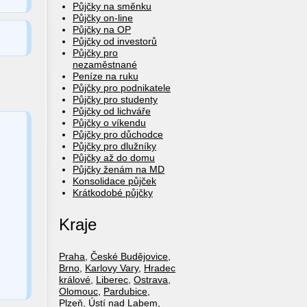
Půjčky na směnku
Půjčky on-line
Půjčky na OP
Půjčky od investorů
Půjčky pro
nezaměstnané
Peníze na ruku
Půjčky pro podnikatele
Půjčky pro studenty
Půjčky od lichváře
Půjčky o víkendu
Půjčky pro důchodce
Půjčky pro dlužníky
Půjčky až do domu
Půjčky ženám na MD
Konsolidace půjček
Krátkodobé půjčky
Kraje
Praha
,
České Budějovice
,
Brno
,
Karlovy Vary
,
Hradec
králové
,
Liberec
,
Ostrava
,
Olomouc
,
Pardubice
,
Plzeň
,
Ústí nad Labem
,