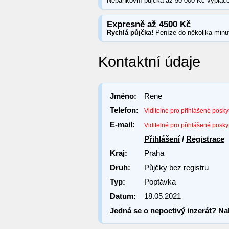
Nebankovní půjčka až 50 000 Kč vypláce
Expresně až 4500 Kč
Rychlá půjčka!
Peníze do několika minu
Kontaktní údaje
Jméno:
Rene
Telefon:
Viditelné pro přihlášené posky
E-mail:
Viditelné pro přihlášené posky
Přihlášení
/
Registrace
Kraj:
Praha
Druh:
Půjčky bez registru
Typ:
Poptávka
Datum:
18.05.2021
Jedná se o nepoctivý inzerát? Nah