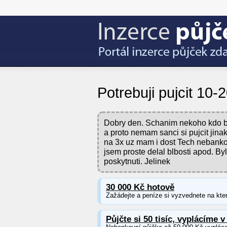
Potrebuji pujcit 10-
Dobry den. Schanim nekoho kdo by
a proto nemam sanci si pujcit jina
na 3x uz mam i dost Tech nebankov
jsem proste delal blbosti apod. B
poskytnuti. Jelinek
30 000 Kč hotově
Zažádejte a peníze si vyzvednete na kter
Půjčte si 50 tisíc, vyplácíme v