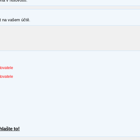
ná v hotovosti.
t na vašem účtě.
tovatele
tovatele
lašte to!