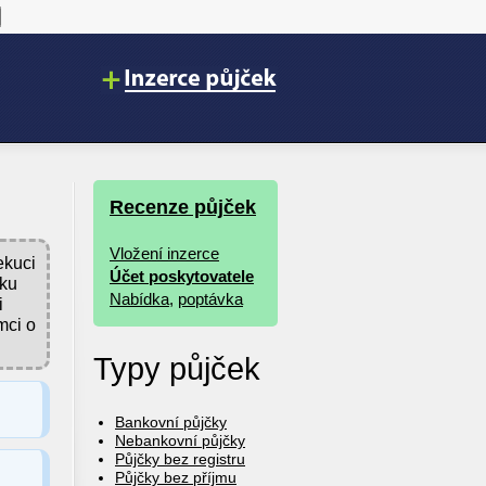
Recenze půjček
Vložení inzerce
ekuci
Účet poskytovatele
tku
Nabídka
,
poptávka
i
mci o
Typy půjček
Bankovní půjčky
Nebankovní půjčky
Půjčky bez registru
Půjčky bez příjmu