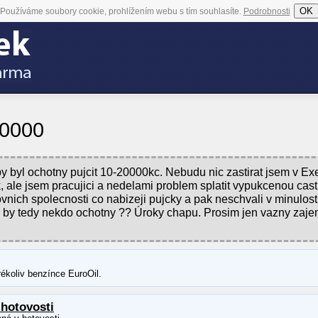
OK
Používáme soubory cookie, prohlížením webu s tím souhlasíte.
Podrobnosti
20000
 byl ochotny pujcit 10-20000kc. Nebudu nic zastirat jsem v Ex
k, ale jsem pracujici a nedelami problem splatit vypukcenou cas
nich spolecnosti co nabizeji pujcky a pak neschvali v minulost
yl by tedy nekdo ochotny ?? Úroky chapu. Prosim jen vazny zaje
ékoliv benzínce EuroOil.
 hotovosti