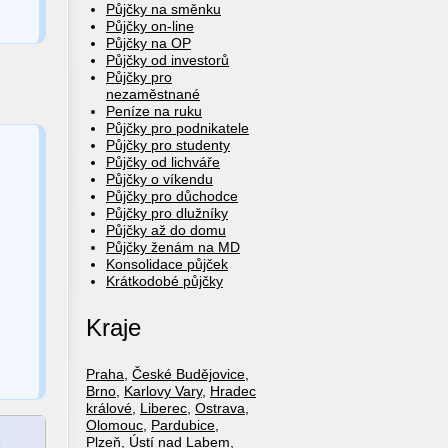
Půjčky na směnku
Půjčky on-line
Půjčky na OP
Půjčky od investorů
Půjčky pro
nezaměstnané
Peníze na ruku
Půjčky pro podnikatele
Půjčky pro studenty
Půjčky od lichváře
Půjčky o víkendu
Půjčky pro důchodce
Půjčky pro dlužníky
Půjčky až do domu
Půjčky ženám na MD
Konsolidace půjček
Krátkodobé půjčky
Kraje
Praha
,
České Budějovice
,
Brno
,
Karlovy Vary
,
Hradec
králové
,
Liberec
,
Ostrava
,
Olomouc
,
Pardubice
,
e
Plzeň
,
Ústí nad Labem
,