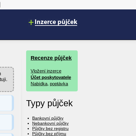
Recenze půjček
Vložení inzerce
m
Účet poskytovatele
uji.
Nabídka
,
poptávka
Typy půjček
Bankovní půjčky
Nebankovní půjčky
Půjčky bez registru
Půjčky bez příjmu