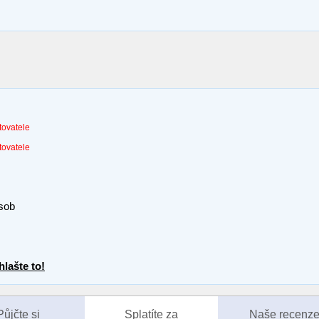
tovatele
tovatele
sob
lašte to!
Půjčte si
Splatíte za
Naše recenz