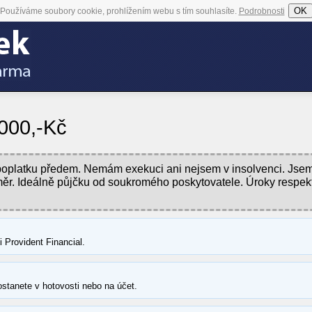
OK
Používáme soubory cookie, prohlížením webu s tím souhlasíte.
Podrobnosti
.000,-Kč
z poplatku předem. Nemám exekuci ani nejsem v insolvenci. Jse
ěr. Ideálně půjčku od soukromého poskytovatele. Úroky respekt
Provident Financial.
ostanete v hotovosti nebo na účet.