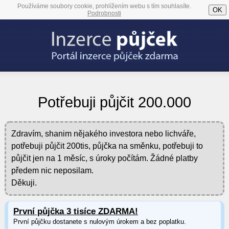
Používáme soubory cookie, prohlížením webu s tím souhlasíte.
OK
Podrobnosti
Potřebuji půjčit 200.000
Zdravím, shanim nějakého investora nebo lichváře,
potřebuji půjčit 200tis, půjčka na směnku, potřebuji to
půjčit jen na 1 měsíc, s úroky počítám. Žádné platby
předem nic neposilam.
Děkuji.
První půjčka 3 tisíce ZDARMA!
První půjčku dostanete s nulovým úrokem a bez poplatku.