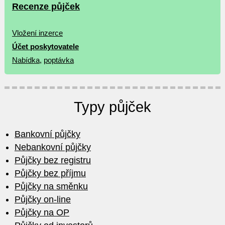
Recenze půjček
Vložení inzerce
Účet poskytovatele
Nabídka
,
poptávka
Typy půjček
Bankovní půjčky
Nebankovní půjčky
Půjčky bez registru
Půjčky bez příjmu
Půjčky na směnku
Půjčky on-line
Půjčky na OP