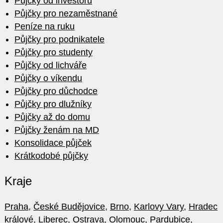
Půjčky od investorů
Půjčky pro nezaměstnané
Peníze na ruku
Půjčky pro podnikatele
Půjčky pro studenty
Půjčky od lichváře
Půjčky o víkendu
Půjčky pro důchodce
Půjčky pro dlužníky
Půjčky až do domu
Půjčky ženám na MD
Konsolidace půjček
Krátkodobé půjčky
Kraje
Praha
,
České Budějovice
,
Brno
,
Karlovy Vary
,
Hradec
králové
,
Liberec
,
Ostrava
,
Olomouc
,
Pardubice
,