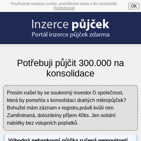
Používáme soubory cookie, prohlížením webu s tím souhlasíte.
OK
Podrobnosti
Potřebuji půjčit 300.000 na
konsolidace
Prosím našel by se soukromý investor či společnost,
která by pomohla s konsolidaci drahých mikropůjček?
Bohužel mám záznam v registru,právě kvůli nim.
Zaměstnaná, dolozitelny příjem 40tis. Jen solidní
nabídky bez vstupních poplatků.
Výhodná nebankovní půjčka ručená nemovitostí