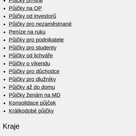
Půjčky on-line
Půjčky na OP
Půjčky od investorů
Půjčky pro nezaměstnané
Peníze na ruku
Půjčky pro podnikatele
Půjčky pro studenty
Půjčky od lichváře
Půjčky o víkendu
Půjčky pro důchodce
Půjčky pro dlužníky
Půjčky až do domu
Půjčky ženám na MD
Konsolidace půjček
Krátkodobé půjčky
Kraje