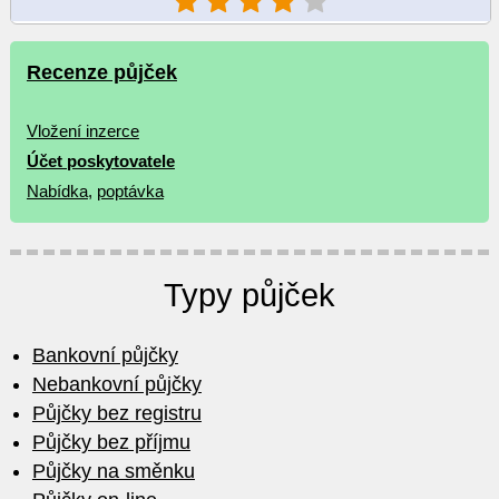
Recenze půjček
Vložení inzerce
Účet poskytovatele
Nabídka
,
poptávka
Typy půjček
Bankovní půjčky
Nebankovní půjčky
Půjčky bez registru
Půjčky bez příjmu
Půjčky na směnku