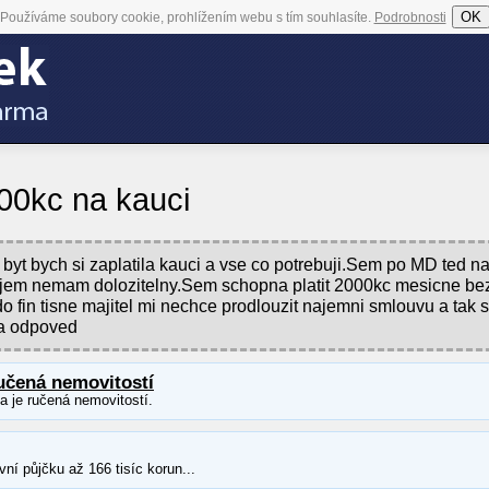
OK
Používáme soubory cookie, prohlížením webu s tím souhlasíte.
Podrobnosti
000kc na kauci
 byt bych si zaplatila kauci a vse co potrebuji.Sem po MD ted n
ijem nemam dolozitelny.Sem schopna platit 2000kc mesicne be
 fin tisne majitel mi nechce prodlouzit najemni smlouvu a tak 
za odpoved
učená nemovitostí
ka je ručená nemovitostí.
ní půjčku až 166 tisíc korun...