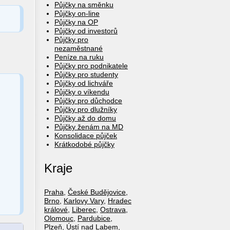
Půjčky na směnku
Půjčky on-line
Půjčky na OP
Půjčky od investorů
Půjčky pro
nezaměstnané
Peníze na ruku
Půjčky pro podnikatele
Půjčky pro studenty
Půjčky od lichváře
Půjčky o víkendu
Půjčky pro důchodce
Půjčky pro dlužníky
Půjčky až do domu
Půjčky ženám na MD
Konsolidace půjček
Krátkodobé půjčky
Kraje
Praha
,
České Budějovice
,
Brno
,
Karlovy Vary
,
Hradec
králové
,
Liberec
,
Ostrava
,
Olomouc
,
Pardubice
,
Plzeň
,
Ústí nad Labem
,