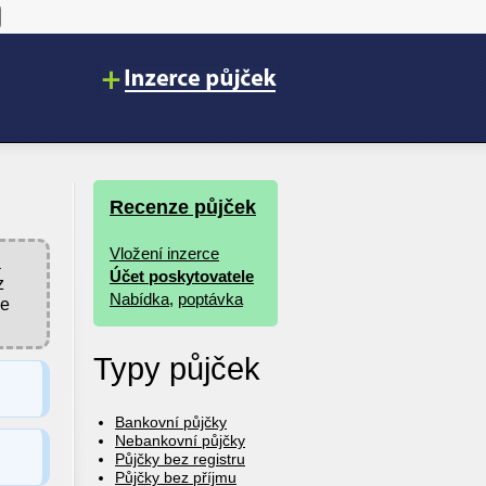
Recenze půjček
Vložení inzerce
a
Účet poskytovatele
z
Nabídka
,
poptávka
se
Typy půjček
Bankovní půjčky
Nebankovní půjčky
Půjčky bez registru
Půjčky bez příjmu