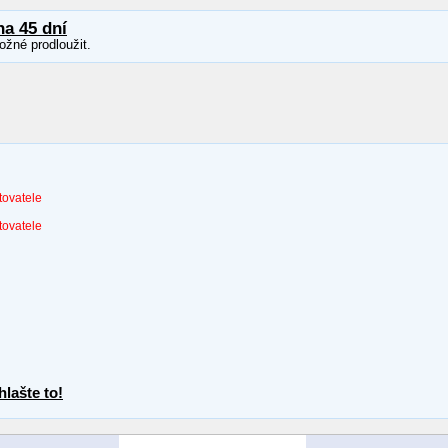
na 45 dní
ožné prodloužit.
tovatele
tovatele
lašte to!