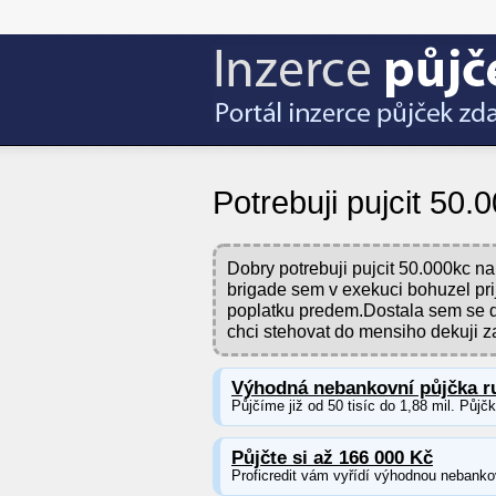
Potrebuji pujcit 50.
Dobry potrebuji pujcit 50.000kc na
brigade sem v exekuci bohuzel pr
poplatku predem.Dostala sem se do
chci stehovat do mensiho dekuji 
Výhodná nebankovní půjčka r
Půjčíme již od 50 tisíc do 1,88 mil. Půjč
Půjčte si až 166 000 Kč
Proficredit vám vyřídí výhodnou nebankov