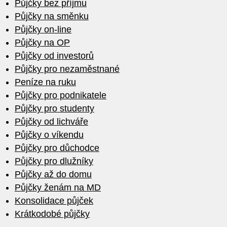
Půjčky bez příjmu
Půjčky na směnku
Půjčky on-line
Půjčky na OP
Půjčky od investorů
Půjčky pro nezaměstnané
Peníze na ruku
Půjčky pro podnikatele
Půjčky pro studenty
Půjčky od lichváře
Půjčky o víkendu
Půjčky pro důchodce
Půjčky pro dlužníky
Půjčky až do domu
Půjčky ženám na MD
Konsolidace půjček
Krátkodobé půjčky