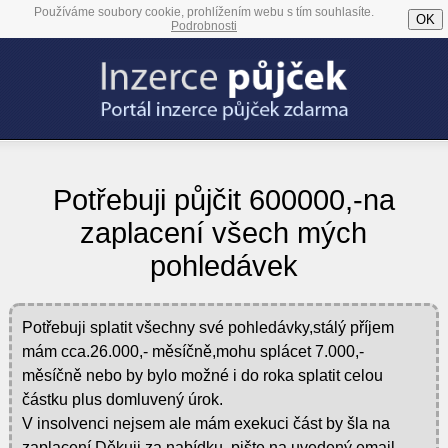
Používáme soubory cookie, prohlížením webu s tím souhlasíte.
OK
Podrobnosti
Potřebuji půjčit 600000,-na
zaplacení všech mých
pohledávek
Potřebuji splatit všechny své pohledávky,stálý příjem
mám cca.26.000,- měsíčně,mohu splácet 7.000,-
měsíčně nebo by bylo možné i do roka splatit celou
částku plus domluvený úrok.
V insolvenci nejsem ale mám exekuci část by šla na
zaplacení.Děkuji za nabídku ,pište na uvedený email.