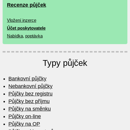
Recenze půjček
Vložení inzerce
Účet poskytovatele
Nabídka
,
poptávka
Typy půjček
Bankovní půjčky
Nebankovní půjčky
Půjčky bez registru
Půjčky bez příjmu
Půjčky na směnku
Půjčky on-line
Půjčky na OP