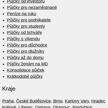
Půjčky od investorů
Půjčky pro nezaměstnané
Peníze na ruku
Půjčky pro podnikatele
Půjčky pro studenty
Půjčky od lichváře
Půjčky o víkendu
Půjčky pro důchodce
Půjčky pro dlužníky
Půjčky až do domu
Půjčky ženám na MD
Konsolidace půjček
Krátkodobé půjčky
Kraje
Praha
,
České Budějovice
,
Brno
,
Karlovy Vary
,
Hradec
králové
,
Liberec
,
Ostrava
,
Olomouc
,
Pardubice
,