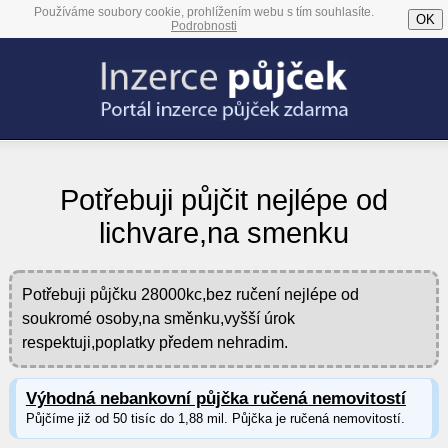
Používáme soubory cookie, prohlížením webu s tím souhlasíte.
OK
Podrobnosti
Potřebuji půjčit nejlépe od
lichvare,na smenku
Potřebuji půjčku 28000kc,bez ručení nejlépe od
soukromé osoby,na směnku,vyšší úrok
respektuji,poplatky předem nehradim.
Výhodná nebankovní půjčka ručená nemovitostí
Půjčíme již od 50 tisíc do 1,88 mil. Půjčka je ručená nemovitostí.