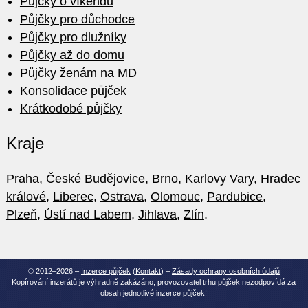
Půjčky o víkendu
Půjčky pro důchodce
Půjčky pro dlužníky
Půjčky až do domu
Půjčky ženám na MD
Konsolidace půjček
Krátkodobé půjčky
Kraje
Praha
,
České Budějovice
,
Brno
,
Karlovy Vary
,
Hradec
králové
,
Liberec
,
Ostrava
,
Olomouc
,
Pardubice
,
Plzeň
,
Ústí nad Labem
,
Jihlava
,
Zlín
.
© 2012–2026 –
Inzerce půjček
(
Kontakt
) –
Zásady ochrany osobních údajů
Kopírování inzerátů je výhradně zakázáno, provozovatel trhu půjček nezodpovídá za
obsah jednotlivé inzerce půjček!