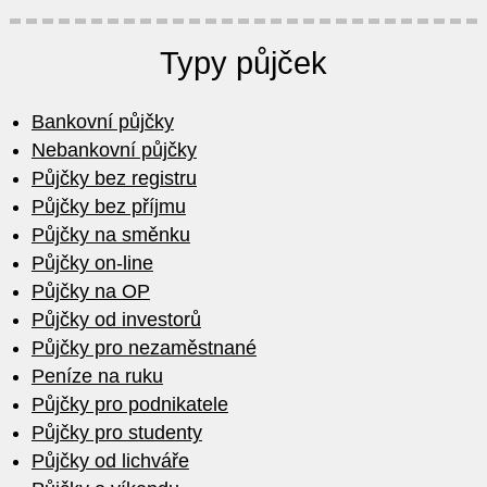
Typy půjček
Bankovní půjčky
Nebankovní půjčky
Půjčky bez registru
Půjčky bez příjmu
Půjčky na směnku
Půjčky on-line
Půjčky na OP
Půjčky od investorů
Půjčky pro nezaměstnané
Peníze na ruku
Půjčky pro podnikatele
Půjčky pro studenty
Půjčky od lichváře