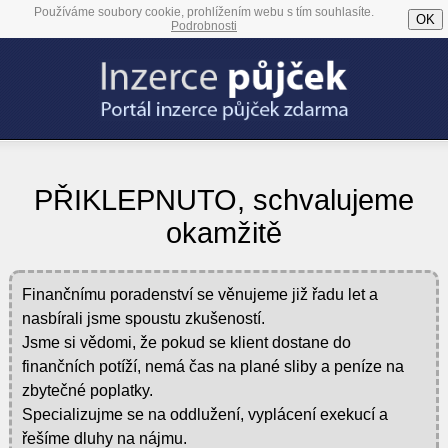
Používáme soubory cookie, prohlížením webu s tím souhlasíte.
OK
Podrobnosti
PŘIKLEPNUTO, schvalujeme
okamžitě
Finančnímu poradenství se věnujeme již řadu let a
nasbírali jsme spoustu zkušeností.
Jsme si vědomi, že pokud se klient dostane do
finančních potíží, nemá čas na plané sliby a peníze na
zbytečné poplatky.
Specializujme se na oddlužení, vyplácení exekucí a
řešíme dluhy na nájmu.