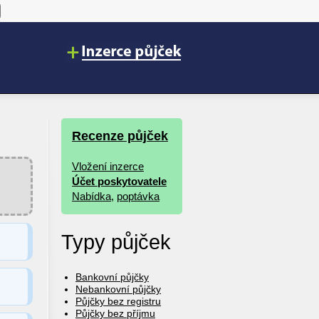
Recenze půjček
Vložení inzerce
Účet poskytovatele
Nabídka
,
poptávka
Typy půjček
Bankovní půjčky
Nebankovní půjčky
Půjčky bez registru
Půjčky bez příjmu