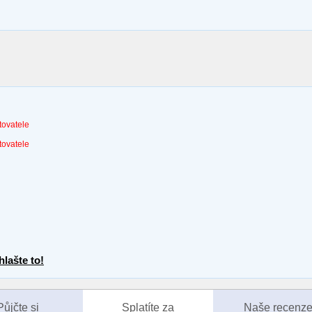
tovatele
tovatele
lašte to!
Půjčte si
Splatíte za
Naše recenz