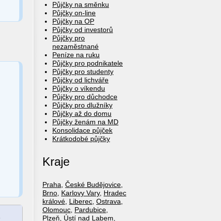
Půjčky na směnku
Půjčky on-line
Půjčky na OP
Půjčky od investorů
Půjčky pro
nezaměstnané
Peníze na ruku
Půjčky pro podnikatele
Půjčky pro studenty
Půjčky od lichváře
Půjčky o víkendu
Půjčky pro důchodce
Půjčky pro dlužníky
Půjčky až do domu
Půjčky ženám na MD
Konsolidace půjček
Krátkodobé půjčky
Kraje
Praha
,
České Budějovice
,
Brno
,
Karlovy Vary
,
Hradec
králové
,
Liberec
,
Ostrava
,
Olomouc
,
Pardubice
,
e
Plzeň
,
Ústí nad Labem
,