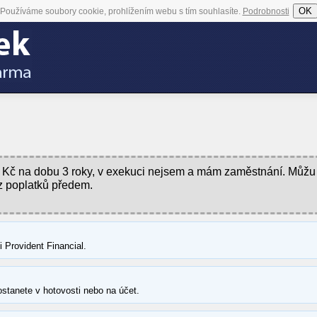
OK
Používáme soubory cookie, prohlížením webu s tím souhlasíte.
Podrobnosti
00 Kč na dobu 3 roky, v exekuci nejsem a mám zaměstnání. Můžu
z poplatků předem.
Provident Financial.
ostanete v hotovosti nebo na účet.