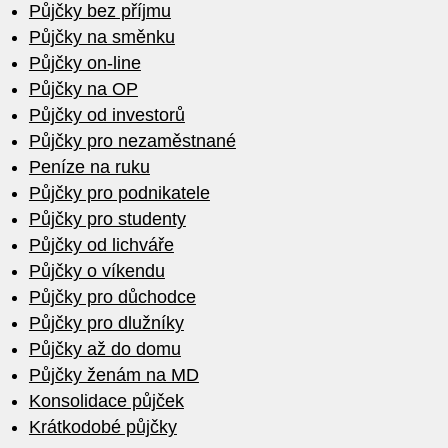
Půjčky bez příjmu
Půjčky na směnku
Půjčky on-line
Půjčky na OP
Půjčky od investorů
Půjčky pro nezaměstnané
Peníze na ruku
Půjčky pro podnikatele
Půjčky pro studenty
Půjčky od lichváře
Půjčky o víkendu
Půjčky pro důchodce
Půjčky pro dlužníky
Půjčky až do domu
Půjčky ženám na MD
Konsolidace půjček
Krátkodobé půjčky