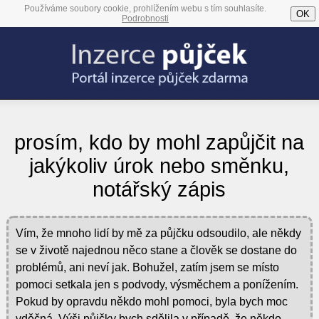
Používáme soubory cookie, prohlížením webu s tím souhlasíte.
OK
Podrobnosti
prosím, kdo by mohl zapůjčit na
jakýkoliv úrok nebo směnku,
notářský zápis
Vím, že mnoho lidí by mě za půjčku odsoudilo, ale někdy
se v životě najednou něco stane a člověk se dostane do
problémů, ani neví jak. Bohužel, zatím jsem se místo
pomoci setkala jen s podvody, výsměchem a ponížením.
Pokud by opravdu někdo mohl pomoci, byla bych moc
vděčná. Výši půjčky bych sdělila v případě, že někdo