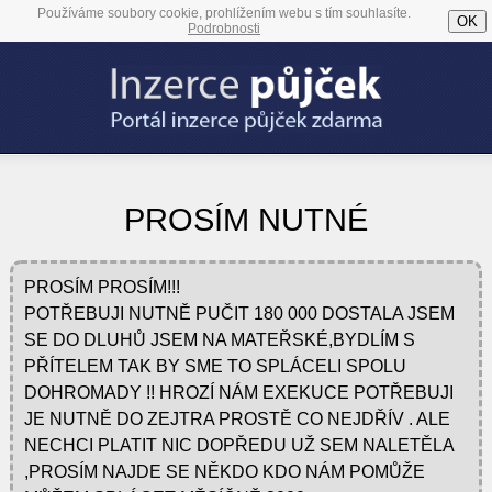
Používáme soubory cookie, prohlížením webu s tím souhlasíte.
OK
Podrobnosti
PROSÍM NUTNÉ
PROSÍM PROSÍM!!!
POTŘEBUJI NUTNĚ PUČIT 180 000 DOSTALA JSEM
SE DO DLUHŮ JSEM NA MATEŘSKÉ,BYDLÍM S
PŘÍTELEM TAK BY SME TO SPLÁCELI SPOLU
DOHROMADY !! HROZÍ NÁM EXEKUCE POTŘEBUJI
JE NUTNĚ DO ZEJTRA PROSTĚ CO NEJDŘÍV . ALE
NECHCI PLATIT NIC DOPŘEDU UŽ SEM NALETĚLA
,PROSÍM NAJDE SE NĚKDO KDO NÁM POMŮŽE