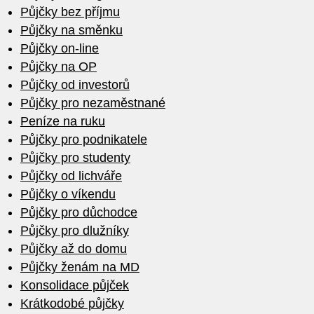
Půjčky bez příjmu
Půjčky na směnku
Půjčky on-line
Půjčky na OP
Půjčky od investorů
Půjčky pro nezaměstnané
Peníze na ruku
Půjčky pro podnikatele
Půjčky pro studenty
Půjčky od lichváře
Půjčky o víkendu
Půjčky pro důchodce
Půjčky pro dlužníky
Půjčky až do domu
Půjčky ženám na MD
Konsolidace půjček
Krátkodobé půjčky