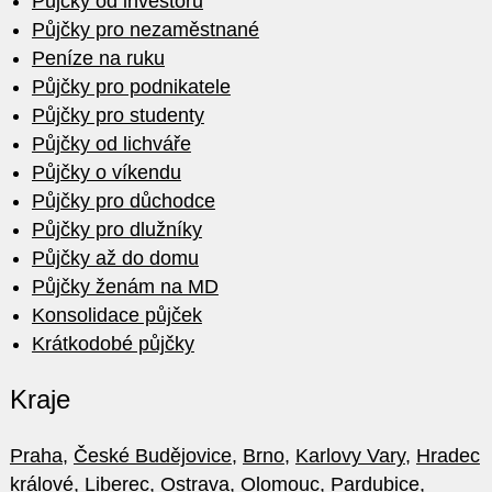
Půjčky od investorů
Půjčky pro nezaměstnané
Peníze na ruku
Půjčky pro podnikatele
Půjčky pro studenty
Půjčky od lichváře
Půjčky o víkendu
Půjčky pro důchodce
Půjčky pro dlužníky
Půjčky až do domu
Půjčky ženám na MD
Konsolidace půjček
Krátkodobé půjčky
Kraje
Praha
,
České Budějovice
,
Brno
,
Karlovy Vary
,
Hradec
králové
,
Liberec
,
Ostrava
,
Olomouc
,
Pardubice
,