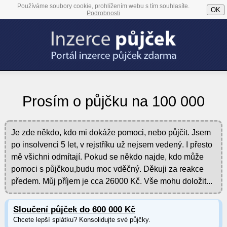
Používáme soubory cookie, prohlížením webu s tím souhlasíte.
OK
Podrobnosti
Prosím o půjčku na 100 000
Je zde někdo, kdo mi dokáže pomoci, nebo půjčit. Jsem
po insolvenci 5 let, v rejstříku už nejsem vedený. I přesto
mě všichni odmítají. Pokud se někdo najde, kdo může
pomoci s půjčkou,budu moc vděčný. Děkuji za reakce
předem. Můj příjem je cca 26000 Kč. Vše mohu doložit...
Sloučení půjček do 600 000 Kč
Chcete lepší splátku? Konsolidujte své půjčky.