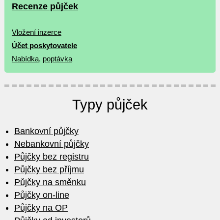
Recenze půjček
Vložení inzerce
Účet poskytovatele
Nabídka
,
poptávka
Typy půjček
Bankovní půjčky
Nebankovní půjčky
Půjčky bez registru
Půjčky bez příjmu
Půjčky na směnku
Půjčky on-line
Půjčky na OP