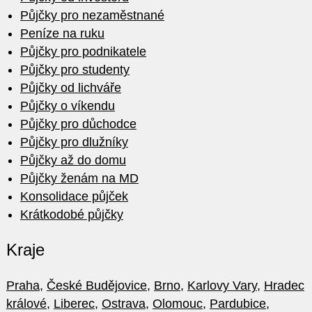
Půjčky pro nezaměstnané
Peníze na ruku
Půjčky pro podnikatele
Půjčky pro studenty
Půjčky od lichváře
Půjčky o víkendu
Půjčky pro důchodce
Půjčky pro dlužníky
Půjčky až do domu
Půjčky ženám na MD
Konsolidace půjček
Krátkodobé půjčky
Kraje
Praha
,
České Budějovice
,
Brno
,
Karlovy Vary
,
Hradec
králové
,
Liberec
,
Ostrava
,
Olomouc
,
Pardubice
,