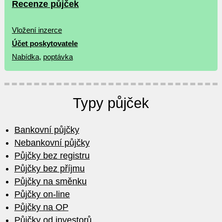
Recenze půjček
Vložení inzerce
Účet poskytovatele
Nabídka
,
poptávka
Typy půjček
Bankovní půjčky
Nebankovní půjčky
Půjčky bez registru
Půjčky bez příjmu
Půjčky na směnku
Půjčky on-line
Půjčky na OP
Půjčky od investorů