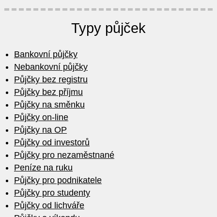
Typy půjček
Bankovní půjčky
Nebankovní půjčky
Půjčky bez registru
Půjčky bez příjmu
Půjčky na směnku
Půjčky on-line
Půjčky na OP
Půjčky od investorů
Půjčky pro nezaměstnané
Peníze na ruku
Půjčky pro podnikatele
Půjčky pro studenty
Půjčky od lichváře