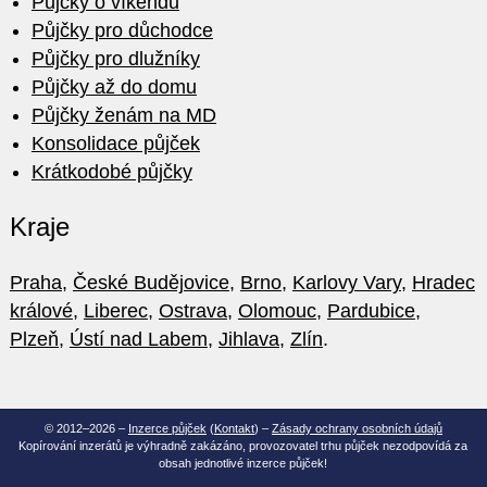
Půjčky o víkendu
Půjčky pro důchodce
Půjčky pro dlužníky
Půjčky až do domu
Půjčky ženám na MD
Konsolidace půjček
Krátkodobé půjčky
Kraje
Praha
,
České Budějovice
,
Brno
,
Karlovy Vary
,
Hradec
králové
,
Liberec
,
Ostrava
,
Olomouc
,
Pardubice
,
Plzeň
,
Ústí nad Labem
,
Jihlava
,
Zlín
.
© 2012–2026 –
Inzerce půjček
(
Kontakt
) –
Zásady ochrany osobních údajů
Kopírování inzerátů je výhradně zakázáno, provozovatel trhu půjček nezodpovídá za
obsah jednotlivé inzerce půjček!