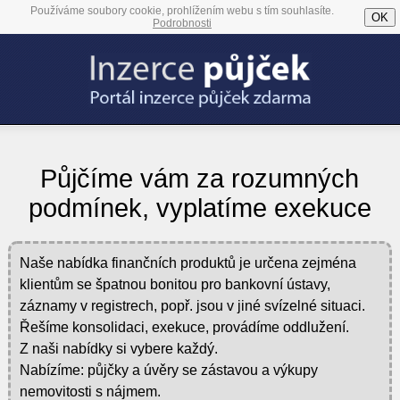
Používáme soubory cookie, prohlížením webu s tím souhlasíte.
OK
Podrobnosti
Půjčíme vám za rozumných
podmínek, vyplatíme exekuce
Naše nabídka finančních produktů je určena zejména
klientům se špatnou bonitou pro bankovní ústavy,
záznamy v registrech, popř. jsou v jiné svízelné situaci.
Řešíme konsolidaci, exekuce, provádíme oddlužení.
Z naši nabídky si vybere každý.
Nabízíme: půjčky a úvěry se zástavou a výkupy
nemovitosti s nájmem.