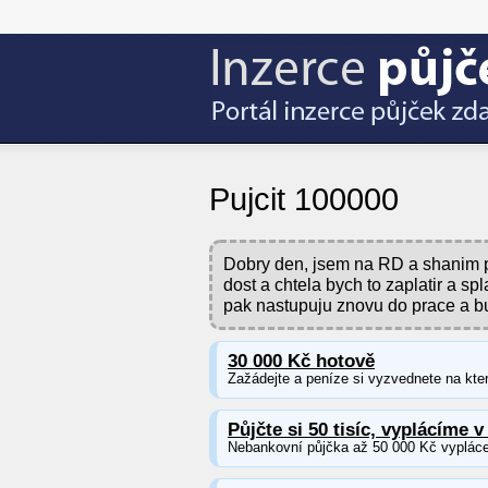
Pujcit 100000
Dobry den, jsem na RD a shanim p
dost a chtela bych to zaplatir a 
pak nastupuju znovu do prace a bu
30 000 Kč hotově
Zažádejte a peníze si vyzvednete na kter
Půjčte si 50 tisíc, vyplácíme v
Nebankovní půjčka až 50 000 Kč vypláce