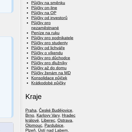
Půjčky na směnku
Půjčky on-line
Půjčky na OP
Půjčky od investorů
Půjčky pro
nezaměstnané
Peníze na ruku
Půjčky pro podnikatele
Půjčky pro studenty
Půjčky od lichváře
Půjčky o víkendu
Půjčky pro důchodce
Půjčky pro dlužníky
Půjčky až do domu
Půjčky ženám na MD
Konsolidace půjček
Krátkodobé půjčky
Kraje
Praha
,
České Budějovice
,
Brno
,
Karlovy Vary
,
Hradec
králové
,
Liberec
,
Ostrava
,
Olomouc
,
Pardubice
,
e
Plzeň
,
Ústí nad Labem
,