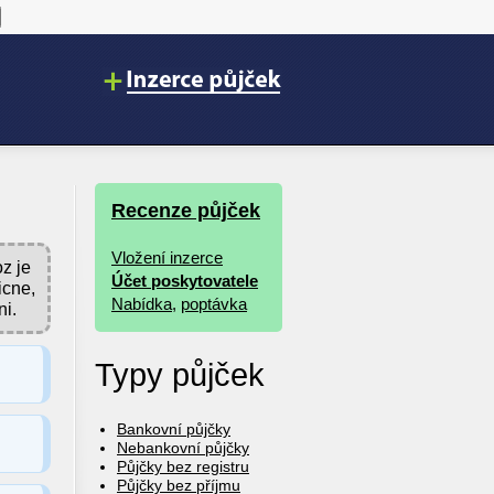
Recenze půjček
Vložení inzerce
z je
Účet poskytovatele
icne,
Nabídka
,
poptávka
ni.
Typy půjček
Bankovní půjčky
Nebankovní půjčky
Půjčky bez registru
Půjčky bez příjmu