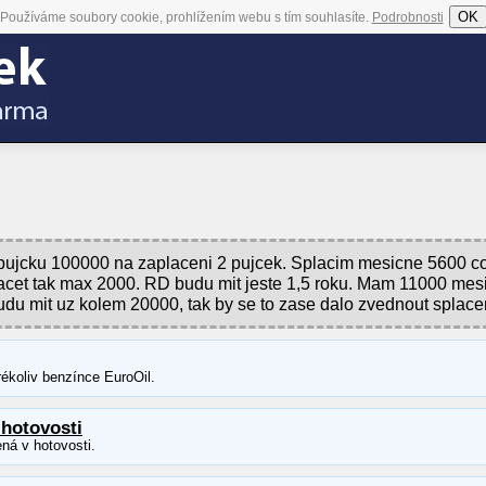
OK
Používáme soubory cookie, prohlížením webu s tím souhlasíte.
Podrobnosti
ujcku 100000 na zaplaceni 2 pujcek. Splacim mesicne 5600 co
splacet tak max 2000. RD budu mit jeste 1,5 roku. Mam 11000 mes
du mit uz kolem 20000, tak by se to zase dalo zvednout splace
ékoliv benzínce EuroOil.
 hotovosti
ná v hotovosti.