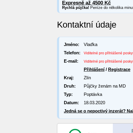
Expresně až 4500 Kč
Rychlá půjčka!
Peníze do několika minu
Kontaktní údaje
Jméno:
Vlaďka
Telefon:
Viditelné pro přihlášené posky
E-mail:
Viditelné pro přihlášené posky
Přihlášení
/
Registrace
Kraj:
Zlín
Druh:
Půjčky ženám na MD
Typ:
Poptávka
Datum:
18.03.2020
Jedná se o nepoctivý inzerát? Nah