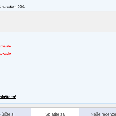
t na vašem účtě.
tovatele
tovatele
lašte to!
Půjčte si
Splatíte za
Naše recenz