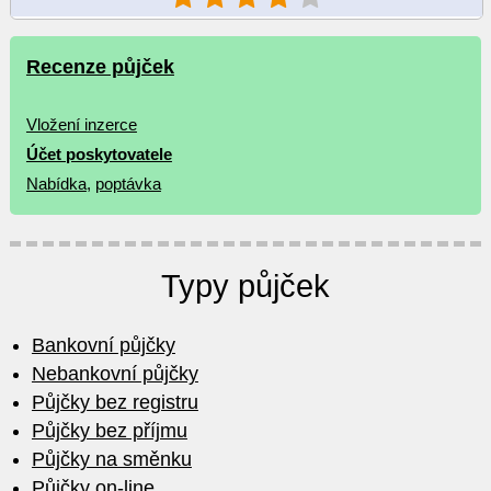
Recenze půjček
Vložení inzerce
Účet poskytovatele
Nabídka
,
poptávka
Typy půjček
Bankovní půjčky
Nebankovní půjčky
Půjčky bez registru
Půjčky bez příjmu
Půjčky na směnku
Půjčky on-line