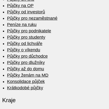
Půjčky na OP
Půjčky od investorů
Půjčky pro nezaměstnané
Peníze na ruku
Půjčky pro podnikatele
Půjčky pro studenty
Půjčky od lichváře
Půjčky o víkendu
Půjčky pro důchodce
Půjčky pro dlužníky
Půjčky až do domu
Půjčky ženám na MD
Konsolidace půjček
Krátkodobé půjčky
Kraje