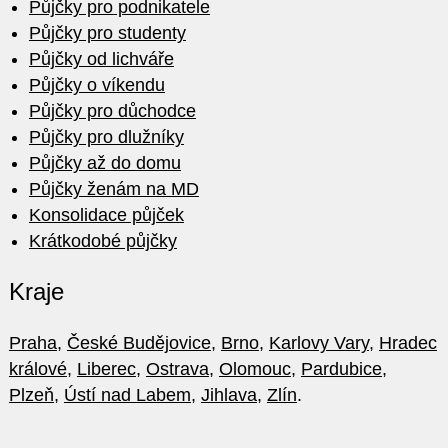
Půjčky pro podnikatele
Půjčky pro studenty
Půjčky od lichváře
Půjčky o víkendu
Půjčky pro důchodce
Půjčky pro dlužníky
Půjčky až do domu
Půjčky ženám na MD
Konsolidace půjček
Krátkodobé půjčky
Kraje
Praha
,
České Budějovice
,
Brno
,
Karlovy Vary
,
Hradec
králové
,
Liberec
,
Ostrava
,
Olomouc
,
Pardubice
,
Plzeň
,
Ústí nad Labem
,
Jihlava
,
Zlín
.