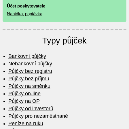
Účet poskytovatele
Nabídka
,
poptávka
Typy půjček
Bankovní půjčky
Nebankovní půjčky
Půjčky bez registru
Půjčky bez příjmu
Půjčky na směnku
Půjčky on-line
Půjčky na OP
Půjčky od investorů
Půjčky pro nezaměstnané
Peníze na ruku