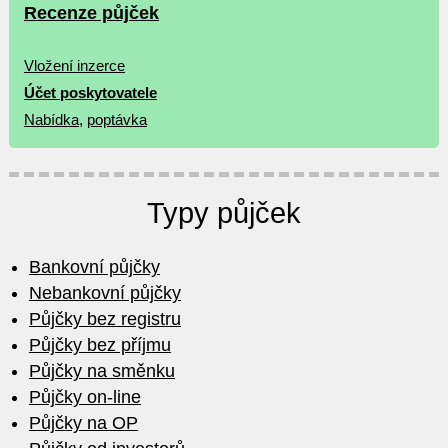
Recenze půjček
Vložení inzerce
Účet poskytovatele
Nabídka
,
poptávka
Typy půjček
Bankovní půjčky
Nebankovní půjčky
Půjčky bez registru
Půjčky bez příjmu
Půjčky na směnku
Půjčky on-line
Půjčky na OP