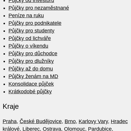
Půjčky od investorů
Půjčky pro nezaměstnané
Peníze na ruku
Půjčky pro podnikatele
Půjčky pro studenty
Půjčky od lichváře
Půjčky o víkendu
Půjčky pro důchodce
Půjčky pro dlužníky
Půjčky až do domu
Půjčky ženám na MD
Konsolidace půjček
Krátkodobé půjčky
Kraje
Praha
,
České Budějovice
,
Brno
,
Karlovy Vary
,
Hradec
králové
,
Liberec
,
Ostrava
,
Olomouc
,
Pardubice
,