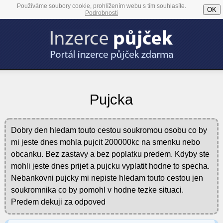
Používáme soubory cookie, prohlížením webu s tím souhlasíte.
OK
Podrobnosti
Pujcka
Dobry den hledam touto cestou soukromou osobu co by
mi jeste dnes mohla pujcit 200000kc na smenku nebo
obcanku. Bez zastavy a bez poplatku predem. Kdyby ste
mohli jeste dnes prijet a pujcku vyplatit hodne to specha.
Nebankovni pujcky mi nepiste hledam touto cestou jen
soukromnika co by pomohl v hodne tezke situaci.
Predem dekuji za odpoved