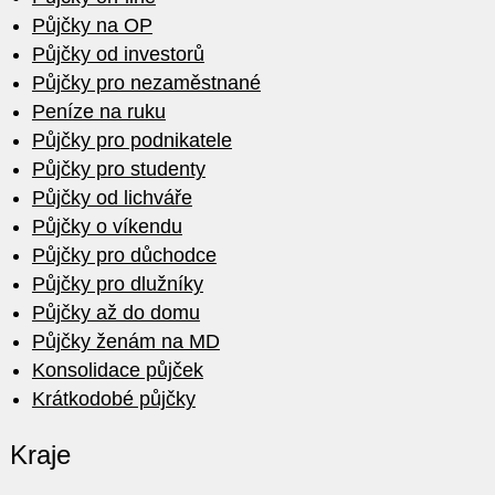
Půjčky na OP
Půjčky od investorů
Půjčky pro nezaměstnané
Peníze na ruku
Půjčky pro podnikatele
Půjčky pro studenty
Půjčky od lichváře
Půjčky o víkendu
Půjčky pro důchodce
Půjčky pro dlužníky
Půjčky až do domu
Půjčky ženám na MD
Konsolidace půjček
Krátkodobé půjčky
Kraje