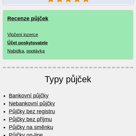
Recenze půjček
Vložení inzerce
Účet poskytovatele
Nabídka
,
poptávka
Typy půjček
Bankovní půjčky
Nebankovní půjčky
Půjčky bez registru
Půjčky bez příjmu
Půjčky na směnku
Půjčky on-line