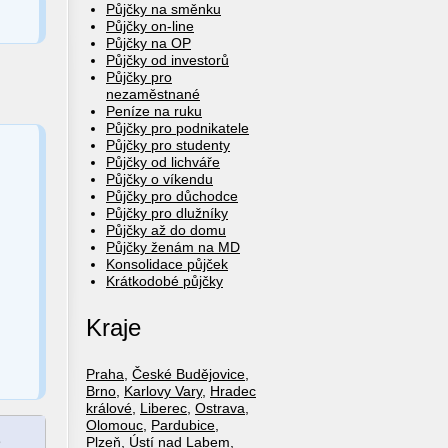
Půjčky na směnku
Půjčky on-line
Půjčky na OP
Půjčky od investorů
Půjčky pro
nezaměstnané
Peníze na ruku
Půjčky pro podnikatele
Půjčky pro studenty
Půjčky od lichváře
Půjčky o víkendu
Půjčky pro důchodce
Půjčky pro dlužníky
Půjčky až do domu
Půjčky ženám na MD
Konsolidace půjček
Krátkodobé půjčky
Kraje
Praha
,
České Budějovice
,
Brno
,
Karlovy Vary
,
Hradec
králové
,
Liberec
,
Ostrava
,
Olomouc
,
Pardubice
,
e
Plzeň
,
Ústí nad Labem
,