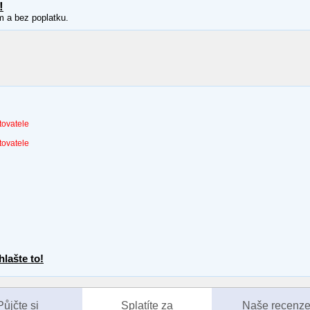
!
m a bez poplatku.
tovatele
tovatele
lašte to!
Půjčte si
Splatíte za
Naše recenz