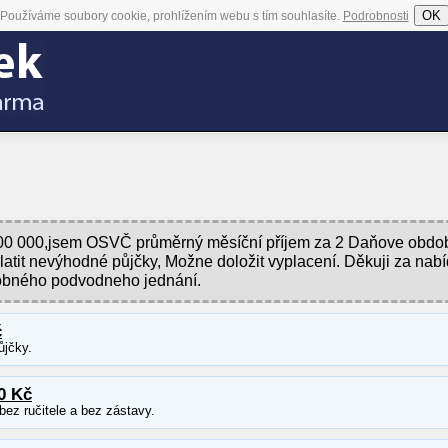
OK
Používáme soubory cookie, prohlížením webu s tím souhlasíte.
Podrobnosti
00 000,jsem OSVČ průměrný měsíční příjem za 2 Daňove obdob
platit nevýhodné půjčky, Možne doložit vyplacení. Děkuji za nabí
obného podvodneho jednání.
č
ůjčky.
0 Kč
ez ručitele a bez zástavy.