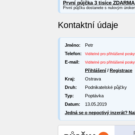
První půjčka 3 tisíce ZDARMA
První půjčku dostanete s nulovým úroke
Kontaktní údaje
Jméno:
Petr
Telefon:
Viditelné pro přihlášené posky
E-mail:
Viditelné pro přihlášené posky
Přihlášení
/
Registrace
Kraj:
Ostrava
Druh:
Podnikatelské půjčky
Typ:
Poptávka
Datum:
13.05.2019
Jedná se o nepoctivý inzerát? Nah