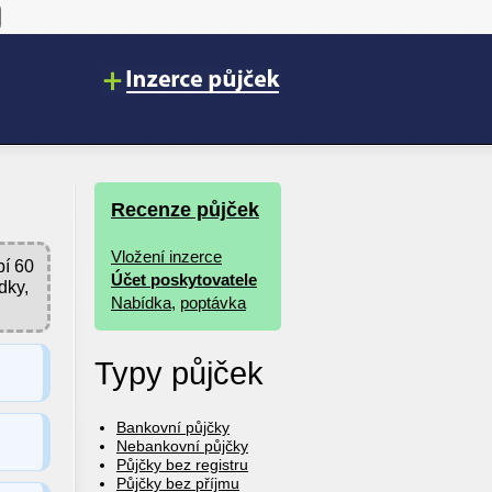
Recenze půjček
Vložení inzerce
í 60
Účet poskytovatele
dky,
Nabídka
,
poptávka
Typy půjček
Bankovní půjčky
Nebankovní půjčky
Půjčky bez registru
Půjčky bez příjmu