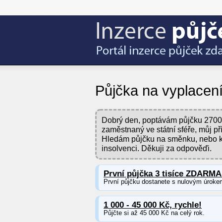
Půjčka na vyplacení
Dobrý den, poptávám půjčku 27000
zaměstnaný ve státní sféře, můj p
Hledám půjčku na směnku, nebo k
insolvenci. Děkuji za odpověďi.
První půjčka 3 tisíce ZDARMA
První půjčku dostanete s nulovým úroke
1 000 - 45 000 Kč, rychle!
Půjčte si až 45 000 Kč na celý rok.