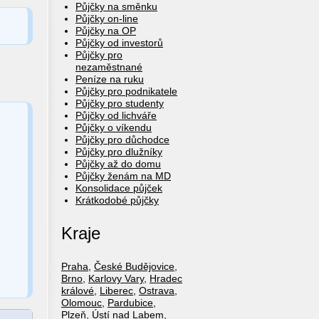
Půjčky na směnku
Půjčky on-line
Půjčky na OP
Půjčky od investorů
Půjčky pro
nezaměstnané
Peníze na ruku
Půjčky pro podnikatele
Půjčky pro studenty
Půjčky od lichváře
Půjčky o víkendu
Půjčky pro důchodce
Půjčky pro dlužníky
Půjčky až do domu
Půjčky ženám na MD
Konsolidace půjček
Krátkodobé půjčky
Kraje
Praha
,
České Budějovice
,
Brno
,
Karlovy Vary
,
Hradec
králové
,
Liberec
,
Ostrava
,
Olomouc
,
Pardubice
,
Plzeň
,
Ústí nad Labem
,