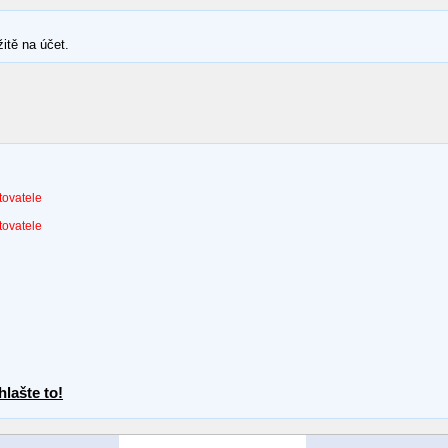
itě na účet.
tovatele
tovatele
lašte to!