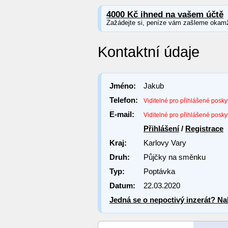
4000 Kč ihned na vašem účtě
Zažádejte si, peníze vám zašleme okamž
Kontaktní údaje
Jméno:
Jakub
Telefon:
Viditelné pro přihlášené posky
E-mail:
Viditelné pro přihlášené posky
Přihlášení
/
Registrace
Kraj:
Karlovy Vary
Druh:
Půjčky na směnku
Typ:
Poptávka
Datum:
22.03.2020
Jedná se o nepoctivý inzerát? Nah