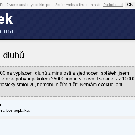
OK
Používáme soubory cookie, prohlížením webu s tím souhlasíte.
Podrobnosti
 dluhů
0 na vyplacení dluhů z minulosti a sjednocení splátek, jsem
říjem se pohybuje kolem 25000 mohu si dovolit splácet až 10000
lasicky smlouvu, nemohu ničím ručit. Nemám exekuci ani
!
m a bez poplatku.