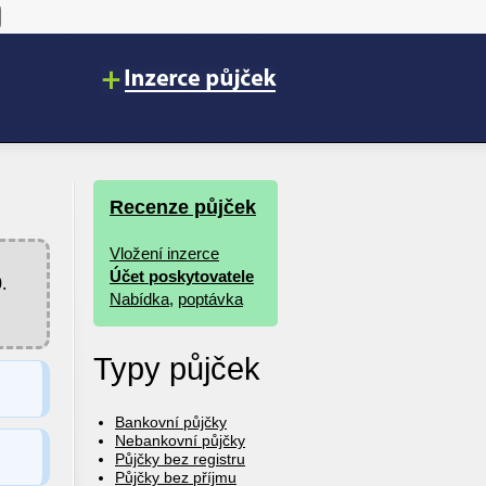
Recenze půjček
Vložení inzerce
Účet poskytovatele
.
Nabídka
,
poptávka
Typy půjček
Bankovní půjčky
Nebankovní půjčky
Půjčky bez registru
Půjčky bez příjmu