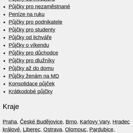
Půjčky pro nezaměstnané
Peníze na ruku
Půjčky pro podnikatele
Půjčky pro studenty
Půjčky od lichváře
Půjčky o víkendu
Půjčky pro důchodce
Půjčky pro dlužníky
Půjčky až do domu
Půjčky ženám na MD
Konsolidace půjček
Krátkodobé půjčky
Kraje
Praha
,
České Budějovice
,
Brno
,
Karlovy Vary
,
Hradec
králové
,
Liberec
,
Ostrava
,
Olomouc
,
Pardubice
,