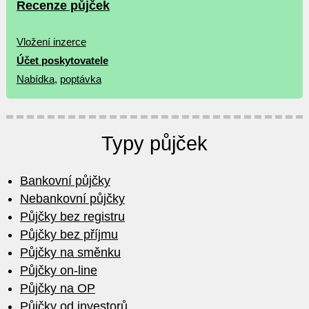
Recenze půjček
Vložení inzerce
Účet poskytovatele
Nabídka
,
poptávka
Typy půjček
Bankovní půjčky
Nebankovní půjčky
Půjčky bez registru
Půjčky bez příjmu
Půjčky na směnku
Půjčky on-line
Půjčky na OP
Půjčky od investorů