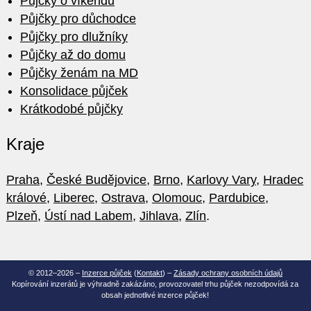
Půjčky o víkendu
Půjčky pro důchodce
Půjčky pro dlužníky
Půjčky až do domu
Půjčky ženám na MD
Konsolidace půjček
Krátkodobé půjčky
Kraje
Praha
,
České Budějovice
,
Brno
,
Karlovy Vary
,
Hradec
králové
,
Liberec
,
Ostrava
,
Olomouc
,
Pardubice
,
Plzeň
,
Ústí nad Labem
,
Jihlava
,
Zlín
.
© 2012–2026 –
Inzerce půjček
(
Kontakt
) –
Zásady ochrany osobních údajů
Kopírování inzerátů je výhradně zakázáno, provozovatel trhu půjček nezodpovídá za
obsah jednotlivé inzerce půjček!