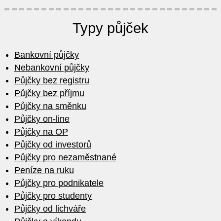
Typy půjček
Bankovní půjčky
Nebankovní půjčky
Půjčky bez registru
Půjčky bez příjmu
Půjčky na směnku
Půjčky on-line
Půjčky na OP
Půjčky od investorů
Půjčky pro nezaměstnané
Peníze na ruku
Půjčky pro podnikatele
Půjčky pro studenty
Půjčky od lichváře