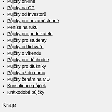
Půjčky on-line
Půjčky na OP
Půjčky od investorů
Půjčky pro nezaměstnané
Peníze na ruku
Půjčky pro podnikatele
Půjčky pro studenty
Půjčky od lichváře
Půjčky o víkendu
Půjčky pro důchodce
Půjčky pro dlužníky
Půjčky až do domu
Půjčky ženám na MD
Konsolidace půjček
Krátkodobé půjčky
Kraje