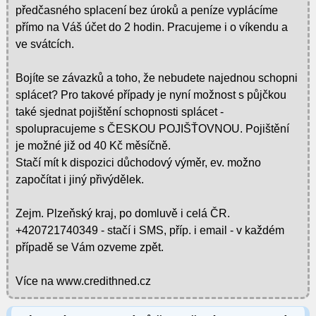
předčasného splacení bez úroků a peníze vyplácíme
přímo na Váš účet do 2 hodin. Pracujeme i o víkendu a
ve svátcích.
Bojíte se závazků a toho, že nebudete najednou schopni
splácet? Pro takové případy je nyní možnost s půjčkou
také sjednat pojištění schopnosti splácet -
spolupracujeme s ČESKOU POJIŠŤOVNOU. Pojištění
je možné již od 40 Kč měsíčně.
Stačí mít k dispozici důchodový výměr, ev. možno
započítat i jiný přivýdělek.
Zejm. Plzeňský kraj, po domluvě i celá ČR.
+420721740349 - stačí i SMS, příp. i email - v každém
případě se Vám ozveme zpět.
Více na www.credithned.cz