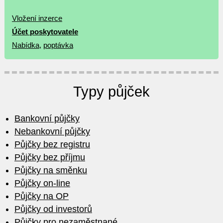
Vložení inzerce
Účet poskytovatele
Nabídka
,
poptávka
Typy půjček
Bankovní půjčky
Nebankovní půjčky
Půjčky bez registru
Půjčky bez příjmu
Půjčky na směnku
Půjčky on-line
Půjčky na OP
Půjčky od investorů
Půjčky pro nezaměstnané