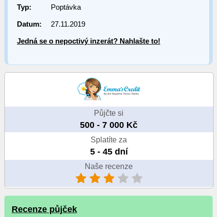
Typ:
Poptávka
Datum:
27.11.2019
Jedná se o nepoctivý inzerát? Nahlašte to!
Půjčte si
500 - 7 000 Kč
Splatíte za
5 - 45 dní
Naše recenze
Recenze půjček