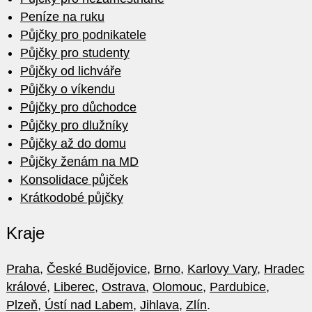
Peníze na ruku
Půjčky pro podnikatele
Půjčky pro studenty
Půjčky od lichváře
Půjčky o víkendu
Půjčky pro důchodce
Půjčky pro dlužníky
Půjčky až do domu
Půjčky ženám na MD
Konsolidace půjček
Krátkodobé půjčky
Kraje
Praha
,
České Budějovice
,
Brno
,
Karlovy Vary
,
Hradec
králové
,
Liberec
,
Ostrava
,
Olomouc
,
Pardubice
,
Plzeň
,
Ústí nad Labem
,
Jihlava
,
Zlín
.