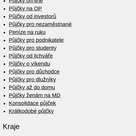
Půjčky on-line
Půjčky na OP
Půjčky od investorů
Půjčky pro nezaměstnané
Peníze na ruku
Půjčky pro podnikatele
Půjčky pro studenty
Půjčky od lichváře
Půjčky o víkendu
Půjčky pro důchodce
Půjčky pro dlužníky
Půjčky až do domu
Půjčky ženám na MD
Konsolidace půjček
Krátkodobé půjčky
Kraje