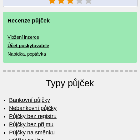
Recenze půjček
Vložení inzerce
Účet poskytovatele
Nabídka
,
poptávka
Typy půjček
Bankovní půjčky
Nebankovní půjčky
Půjčky bez registru
Půjčky bez příjmu
Půjčky na směnku