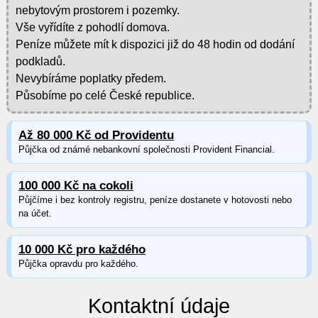
nebytovým prostorem i pozemky.
Vše vyřídíte z pohodlí domova.
Peníze můžete mít k dispozici již do 48 hodin od dodání
podkladů.
Nevybíráme poplatky předem.
Působíme po celé České republice.
Až 80 000 Kč od Providentu
Půjčka od známé nebankovní společnosti Provident Financial.
100 000 Kč na cokoli
Půjčíme i bez kontroly registru, peníze dostanete v hotovosti nebo
na účet.
10 000 Kč pro každého
Půjčka opravdu pro každého.
Kontaktní údaje