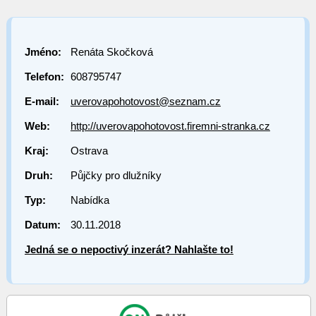
Jméno:
Renáta Skočková
Telefon:
608795747
E-mail:
uverovapohotovost@seznam.cz
Web:
http://uverovapohotovost.firemni-stranka.cz
Kraj:
Ostrava
Druh:
Půjčky pro dlužníky
Typ:
Nabídka
Datum:
30.11.2018
Jedná se o nepoctivý inzerát? Nahlašte to!