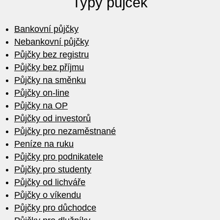
Typy půjček
Bankovní půjčky
Nebankovní půjčky
Půjčky bez registru
Půjčky bez příjmu
Půjčky na směnku
Půjčky on-line
Půjčky na OP
Půjčky od investorů
Půjčky pro nezaměstnané
Peníze na ruku
Půjčky pro podnikatele
Půjčky pro studenty
Půjčky od lichváře
Půjčky o víkendu
Půjčky pro důchodce