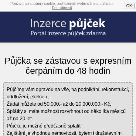
Používáme soubory cookie, prohlížením webu s tím souhlasíte.
OK
Podrobnosti
Půjčka se zástavou s expresním
čerpáním do 48 hodin
Půjčíme vám opravdu na vše, na podnikání, rekonstrukci,
oddlužení, exekuce.
Žádat můžete od 50.000,- až do 20.000.000,- Kč.
Splátky si máte možnost rozvrhnout od několika měsíců
až na 20 let.
Půjčku je možné předčasně splatit.
Zajištění je vhodnou nemovitosti, bytem i družstevním,