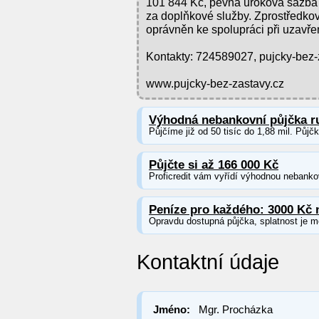
101 844 Kč, pevná úroková sazba
za doplňkové služby. Zprostředkova
oprávněn ke spolupráci při uzavře
Kontakty: 724589027, pujcky-be
www.pujcky-bez-zastavy.cz
Výhodná nebankovní půjčka r
Půjčíme již od 50 tisíc do 1,88 mil. Půjč
Půjčte si až 166 000 Kč
Proficredit vám vyřídí výhodnou nebankov
Peníze pro každého: 3000 Kč 
Opravdu dostupná půjčka, splatnost je m
Kontaktní údaje
Jméno:
Mgr. Procházka