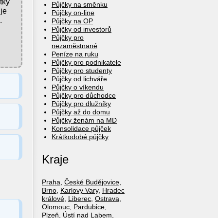
tky
Půjčky na směnku
je
Půjčky on-line
.
Půjčky na OP
Půjčky od investorů
Půjčky pro
nezaměstnané
Peníze na ruku
Půjčky pro podnikatele
Půjčky pro studenty
Půjčky od lichváře
Půjčky o víkendu
Půjčky pro důchodce
Půjčky pro dlužníky
Půjčky až do domu
Půjčky ženám na MD
Konsolidace půjček
Krátkodobé půjčky
Kraje
Praha
,
České Budějovice
,
Brno
,
Karlovy Vary
,
Hradec
králové
,
Liberec
,
Ostrava
,
Olomouc
,
Pardubice
,
Plzeň
,
Ústí nad Labem
,