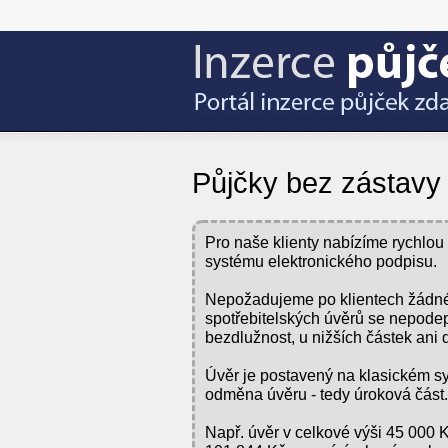
Půjčky bez zástavy
Pro naše klienty nabízíme rychlo
systému elektronického podpisu.
Nepožadujeme po klientech žádné 
spotřebitelských úvěrů se nepode
bezdlužnost, u nižších částek ani 
Úvěr je postavený na klasickém sys
odměna úvěru - tedy úroková část.
Např. úvěr v celkové výši 45 000 Kc