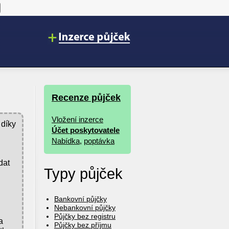
Recenze půjček
Vložení inzerce
 díky
Účet poskytovatele
Nabídka
,
poptávka
dat
Typy půjček
Bankovní půjčky
Nebankovní půjčky
Půjčky bez registru
a
Půjčky bez příjmu