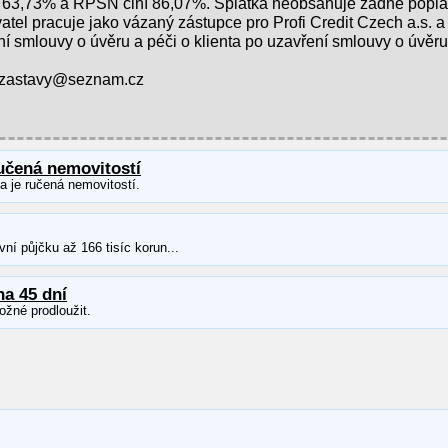
 63,73% a RPSN činí 86,07%. Splátka neobsahuje žádné popla
tel pracuje jako vázaný zástupce pro Profi Credit Czech a.s. a 
ní smlouvy o úvěru a péči o klienta po uzavření smlouvy o úvěru
z-zastavy@seznam.cz
učená nemovitostí
ka je ručená nemovitostí.
ní půjčku až 166 tisíc korun...
na 45 dní
ožné prodloužit.