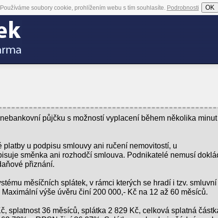
OK
Používáme soubory cookie, prohlížením webu s tím souhlasíte.
Podrobnosti
u nebankovní půjčku s možností vyplacení během několika minut
platby u podpisu smlouvy ani ručení nemovitostí, u
pisuje směnka ani rozhodčí smlouva. Podnikatelé nemusí doklá
daňové přiznání.
tému měsíčních splátek, v rámci kterých se hradí i tzv. smluvní
 Maximální výše úvěru činí 200 000,- Kč na 12 až 60 měsíců.
̌, splatnost 36 měsíců, splátka 2 829 Kč, celková splatná částk