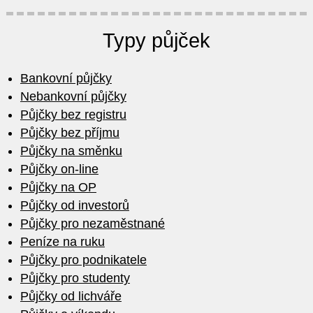
Typy půjček
Bankovní půjčky
Nebankovní půjčky
Půjčky bez registru
Půjčky bez příjmu
Půjčky na směnku
Půjčky on-line
Půjčky na OP
Půjčky od investorů
Půjčky pro nezaměstnané
Peníze na ruku
Půjčky pro podnikatele
Půjčky pro studenty
Půjčky od lichváře