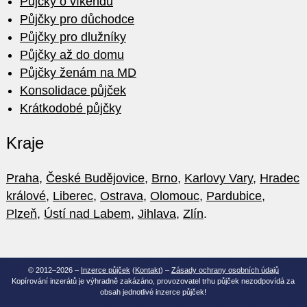
Půjčky o víkendu
Půjčky pro důchodce
Půjčky pro dlužníky
Půjčky až do domu
Půjčky ženám na MD
Konsolidace půjček
Krátkodobé půjčky
Kraje
Praha
,
České Budějovice
,
Brno
,
Karlovy Vary
,
Hradec
králové
,
Liberec
,
Ostrava
,
Olomouc
,
Pardubice
,
Plzeň
,
Ústí nad Labem
,
Jihlava
,
Zlín
.
© 2012–2026 –
Inzerce půjček
(
Kontakt
) –
Zásady ochrany osobních údajů
Kopírování inzerátů je výhradně zakázáno, provozovatel trhu půjček nezodpovídá za
obsah jednotlivé inzerce půjček!