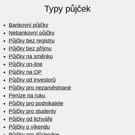
Typy půjček
Bankovní půjčky
Nebankovní půjčky
Půjčky bez registru
Půjčky bez příjmu
Půjčky na směnku
Půjčky on-line
Půjčky na OP
Půjčky od investorů
Půjčky pro nezaměstnané
Peníze na ruku
Půjčky pro podnikatele
Půjčky pro studenty
Půjčky od lichváře
Půjčky o víkendu
Půjčky pro důchodce