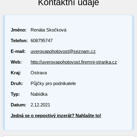
Kontaktní údaje
Jméno:
Renáta Skočková
Telefon:
608795747
E-mail:
uverovapohotovost@seznam.cz
Web:
http://uverovapohotovost.firemni-stranka.cz
Kraj:
Ostrava
Druh:
Půjčky pro podnikatele
Typ:
Nabídka
Datum:
2.12.2021
Jedná se o nepoctivý inzerát? Nahlašte to!