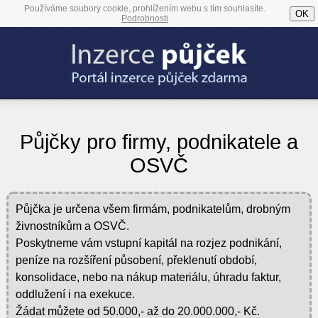
Používáme soubory cookie, prohlížením webu s tím souhlasíte.
OK
Podrobnosti
Půjčky pro firmy, podnikatele a
OSVČ
Půjčka je určena všem firmám, podnikatelům, drobným
živnostníkům a OSVČ.
Poskytneme vám vstupní kapitál na rozjez podnikání,
peníze na rozšíření působení, překlenutí období,
konsolidace, nebo na nákup materiálu, úhradu faktur,
oddlužení i na exekuce.
Žádat můžete od 50.000,- až do 20.000.000,- Kč.