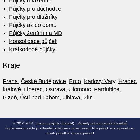
Půjčky o víkendu
Půjčky pro důchodce
Půjčky pro dlužníky
Půjčky až do domu
Půjčky ženám na MD
Konsolidace půjček
Krátkodobé půjčky
Kraje
Praha
,
České Budějovice
,
Brno
,
Karlovy Vary
,
Hradec
králové
,
Liberec
,
Ostrava
,
Olomouc
,
Pardubice
,
Plzeň
,
Ústí nad Labem
,
Jihlava
,
Zlín
.
© 2012–2026 –
Inzerce půjček
(
Kontakt
) –
Zásady ochrany osobních údajů
Kopírování inzerátů je výhradně zakázáno, provozovatel trhu půjček nezodpovídá za
obsah jednotlivé inzerce půjček!