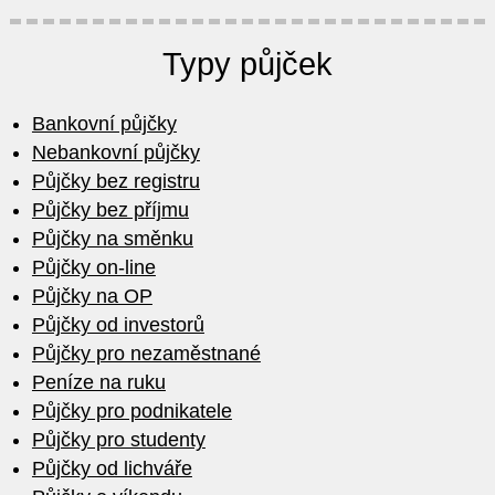
Typy půjček
Bankovní půjčky
Nebankovní půjčky
Půjčky bez registru
Půjčky bez příjmu
Půjčky na směnku
Půjčky on-line
Půjčky na OP
Půjčky od investorů
Půjčky pro nezaměstnané
Peníze na ruku
Půjčky pro podnikatele
Půjčky pro studenty
Půjčky od lichváře