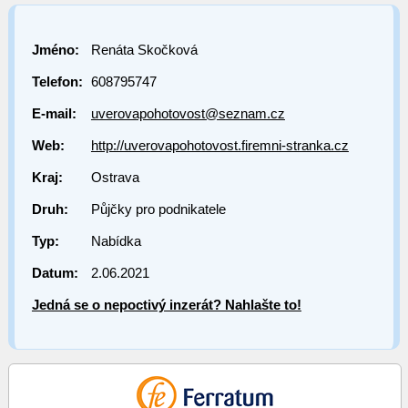
Jméno:
Renáta Skočková
Telefon:
608795747
E-mail:
uverovapohotovost@seznam.cz
Web:
http://uverovapohotovost.firemni-stranka.cz
Kraj:
Ostrava
Druh:
Půjčky pro podnikatele
Typ:
Nabídka
Datum:
2.06.2021
Jedná se o nepoctivý inzerát? Nahlašte to!