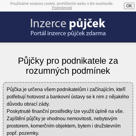
Používáme soubory cookie, prohlížením webu s tím souhlasíte.
OK
Podrobnosti
Půjčky pro podnikatele za
rozumných podmínek
Půjčka je určena všem podnikatelům i začínajícím, kteří
potřebují hotovost a bankovní ústavy se k nim z nějakého
důvodu obrací zády.
Poskytnuté finanční prostředky lze využít úplně na vše.
Zajištění půjčky je vhodnou nemovitosti, nebytovým
prostorem, komerčním objektem, bytem i družstevním
popř. pozemky.