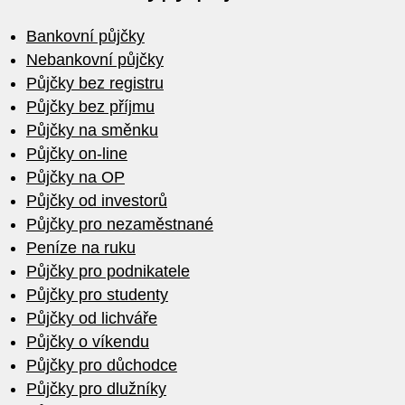
Bankovní půjčky
Nebankovní půjčky
Půjčky bez registru
Půjčky bez příjmu
Půjčky na směnku
Půjčky on-line
Půjčky na OP
Půjčky od investorů
Půjčky pro nezaměstnané
Peníze na ruku
Půjčky pro podnikatele
Půjčky pro studenty
Půjčky od lichváře
Půjčky o víkendu
Půjčky pro důchodce
Půjčky pro dlužníky