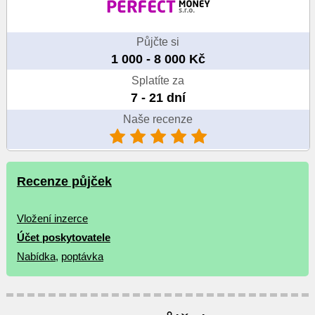
Půjčte si
1 000 - 8 000 Kč
Splatíte za
7 - 21 dní
Naše recenze
Recenze půjček
Vložení inzerce
Účet poskytovatele
Nabídka
,
poptávka