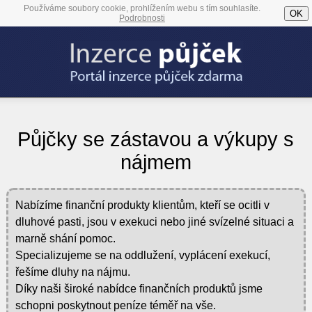
Používáme soubory cookie, prohlížením webu s tím souhlasíte.
OK
Podrobnosti
Půjčky se zástavou a výkupy s
nájmem
Nabízíme finanční produkty klientům, kteří se ocitli v
dluhové pasti, jsou v exekuci nebo jiné svízelné situaci a
marně shání pomoc.
Specializujeme se na oddlužení, vyplácení exekucí,
řešíme dluhy na nájmu.
Díky naši široké nabídce finančních produktů jsme
schopni poskytnout peníze téměř na vše.