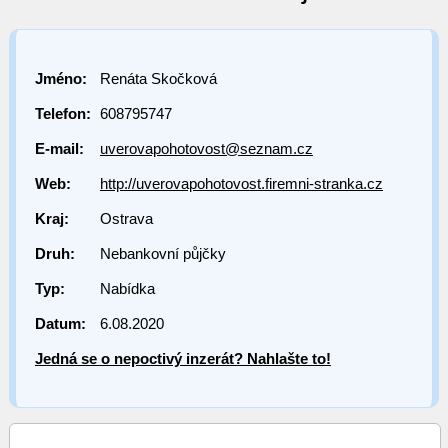
Jméno:
Renáta Skočková
Telefon:
608795747
E-mail:
uverovapohotovost@seznam.cz
Web:
http://uverovapohotovost.firemni-stranka.cz
Kraj:
Ostrava
Druh:
Nebankovní půjčky
Typ:
Nabídka
Datum:
6.08.2020
Jedná se o nepoctivý inzerát? Nahlašte to!