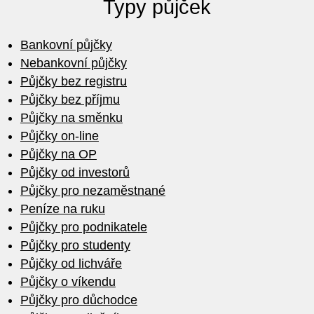
Typy půjček
Bankovní půjčky
Nebankovní půjčky
Půjčky bez registru
Půjčky bez příjmu
Půjčky na směnku
Půjčky on-line
Půjčky na OP
Půjčky od investorů
Půjčky pro nezaměstnané
Peníze na ruku
Půjčky pro podnikatele
Půjčky pro studenty
Půjčky od lichváře
Půjčky o víkendu
Půjčky pro důchodce