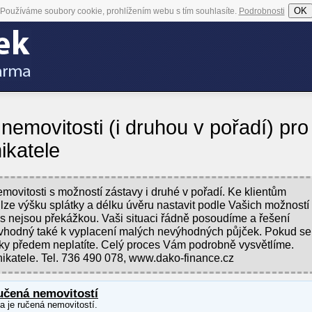
OK
Používáme soubory cookie, prohlížením webu s tím souhlasíte.
Podrobnosti
nemovitosti (i druhou v pořadí) pro
ikatele
ovitosti s možností zástavy i druhé v pořadí. Ke klientům
 lze výšku splátky a délku úvěru nastavit podle Vašich možností
s nejsou překážkou. Vaši situaci řádně posoudíme a řešení
vhodný také k vyplacení malých nevýhodných půjček. Pokud se
tky předem neplatíte. Celý proces Vám podrobně vysvětlíme.
ikatele. Tel. 736 490 078, www.dako-finance.cz
učená nemovitostí
ka je ručená nemovitostí.