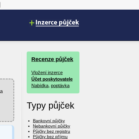
Recenze půjček
Vložení inzerce
Účet poskytovatele
Nabídka
,
poptávka
 a
Typy půjček
Bankovní půjčky
Nebankovní půjčky
Půjčky bez registru
Půjčky bez příjmu