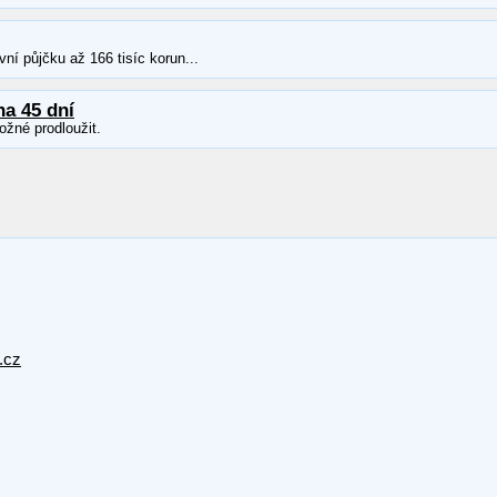
ní půjčku až 166 tisíc korun...
na 45 dní
ožné prodloužit.
.cz