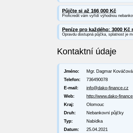
Půjčte si až 166 000 Kč
Proficredit vám vyřídí výhodnou nebankov
Peníze pro každého: 3000 Kč 
Opravdu dostupná půjčka, splatnost je m
Kontaktní údaje
Jméno:
Mgr. Dagmar Kováčová
Telefon:
736490078
E-mail:
info@dako-finance.cz
Web:
http://www.dako-finance
Kraj:
Olomouc
Druh:
Nebankovní půjčky
Typ:
Nabídka
Datum:
25.04.2021