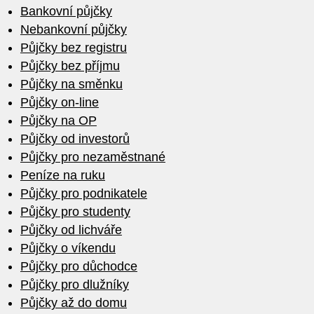
Bankovní půjčky
Nebankovní půjčky
Půjčky bez registru
Půjčky bez příjmu
Půjčky na směnku
Půjčky on-line
Půjčky na OP
Půjčky od investorů
Půjčky pro nezaměstnané
Peníze na ruku
Půjčky pro podnikatele
Půjčky pro studenty
Půjčky od lichváře
Půjčky o víkendu
Půjčky pro důchodce
Půjčky pro dlužníky
Půjčky až do domu