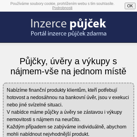
Používáme soubory cookie, prohlížením webu s tím souhlasíte.
OK
Podrobnosti
Půjčky, úvěry a výkupy s
nájmem-vše na jednom místě
Nabízíme finanční produkty klientům, kteří potřebují
hotovost a nedosáhnou na bankovní úvěr, jsou v exekuci
nebo jiné svízelné situaci.
V nabídce máme půjčky a úvěry se zástavou i výkupy
nemovitosti s nájmem na neurčito.
Každým případem se zabýváme individuálně, abychom
mohli nabídnout nejvhodnější produkt.