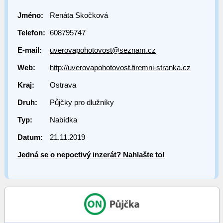
Jméno:
Renáta Skočková
Telefon:
608795747
E-mail:
uverovapohotovost@seznam.cz
Web:
http://uverovapohotovost.firemni-stranka.cz
Kraj:
Ostrava
Druh:
Půjčky pro dlužníky
Typ:
Nabídka
Datum:
21.11.2019
Jedná se o nepoctivý inzerát? Nahlašte to!