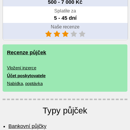
500 - 7 000 Kč
Splatíte za
5 - 45 dní
Naše recenze
Recenze půjček
Vložení inzerce
Účet poskytovatele
Nabídka
,
poptávka
Typy půjček
Bankovní půjčky