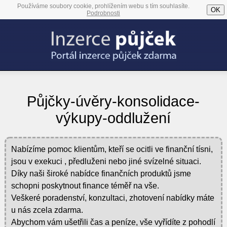
Používáme soubory cookie, prohlížením webu s tím souhlasíte.
OK
Podrobnosti
Půjčky-úvěry-konsolidace-
výkupy-oddlužení
Nabízíme pomoc klientům, kteří se ocitli ve finanční tísni,
jsou v exekuci , předluženi nebo jiné svízelné situaci.
Díky naši široké nabídce finančních produktů jsme
schopni poskytnout finance téměř na vše.
Veškeré poradenství, konzultaci, zhotovení nabídky máte
u nás zcela zdarma.
Abychom vám ušetřili čas a peníze, vše vyřídíte z pohodlí