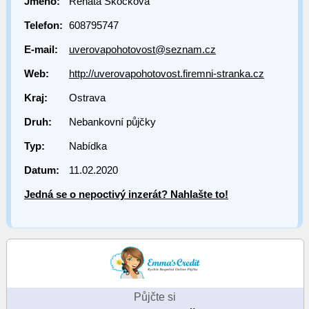
Jméno:
Renáta Skočková
Telefon:
608795747
E-mail:
uverovapohotovost@seznam.cz
Web:
http://uverovapohotovost.firemni-stranka.cz
Kraj:
Ostrava
Druh:
Nebankovní půjčky
Typ:
Nabídka
Datum:
11.02.2020
Jedná se o nepoctivý inzerát? Nahlašte to!
Půjčte si