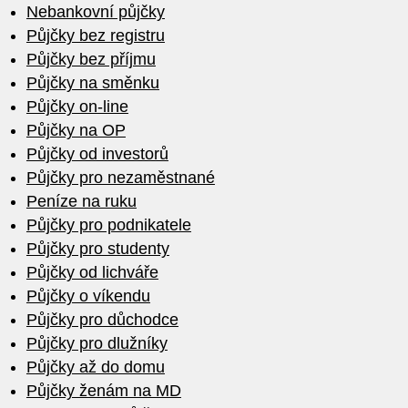
Nebankovní půjčky
Půjčky bez registru
Půjčky bez příjmu
Půjčky na směnku
Půjčky on-line
Půjčky na OP
Půjčky od investorů
Půjčky pro nezaměstnané
Peníze na ruku
Půjčky pro podnikatele
Půjčky pro studenty
Půjčky od lichváře
Půjčky o víkendu
Půjčky pro důchodce
Půjčky pro dlužníky
Půjčky až do domu
Půjčky ženám na MD