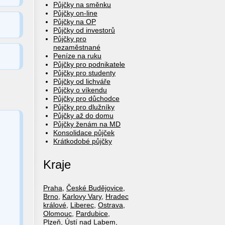
Půjčky na směnku
Půjčky on-line
Půjčky na OP
Půjčky od investorů
Půjčky pro
nezaměstnané
Peníze na ruku
Půjčky pro podnikatele
Půjčky pro studenty
Půjčky od lichváře
Půjčky o víkendu
Půjčky pro důchodce
Půjčky pro dlužníky
Půjčky až do domu
Půjčky ženám na MD
Konsolidace půjček
Krátkodobé půjčky
Kraje
Praha
,
České Budějovice
,
Brno
,
Karlovy Vary
,
Hradec
králové
,
Liberec
,
Ostrava
,
Olomouc
,
Pardubice
,
Plzeň
,
Ústí nad Labem
,