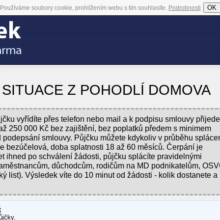
OK
Používáme soubory cookie, prohlížením webu s tím souhlasíte.
Podrobnosti
Í SITUACE Z POHODLÍ DOMOVA
jčku vyřídíte přes telefon nebo mail a k podpisu smlouvy přije
 až 250 000 Kč bez zajištění, bez poplatků předem s minimem
d podepsání smlouvy. Půjčku můžete kdykoliv v průběhu spláce
je bezúčelová, doba splatnosti 18 až 60 měsíců. Čerpání je
 ihned po schválení žádosti, půjčku splácíte pravidelnými
 zaměstnancům, důchodcům, rodičům na MD podnikatelům, OS
 list). Výsledek víte do 10 minut od žádosti - kolik dostanete a
č
ůjčky.