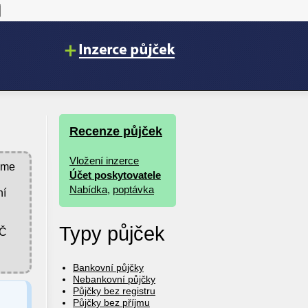
Recenze půjček
Vložení inzerce
deme
Účet poskytovatele
Nabídka
,
poptávka
ní
Typy půjček
VČ
Bankovní půjčky
Nebankovní půjčky
Půjčky bez registru
Půjčky bez příjmu