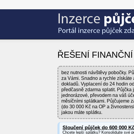
ŘEŠENÍ FINANČN
bez nutnosti návštěvy pobočky. Pů
za Vámi. Snadno a rychle získáte
dokladů. Vyplacení do 24 hodin o
předčasně zdarma splatit. Půjčka 
jednorázové, převodem na váš účet
měsíčními splátkami. Půjčujeme
(do 30 000 Kč na OP a živnostenský
jakou máte splátku.
Sloučení půjček do 600 000 K
Chcete lepší splátku? Konsolidujte své p