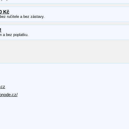
0 Kč
ez ručitele a bez zástavy.
!
m a bez poplatku.
.cz
bnode.cz/