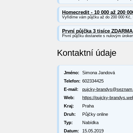
Homecredit - 10 000 až 200 00
Vyřídíme vám půjčku až do 200 000 Kč, b
První půjčka 3 tisíce ZDARMA
První půjčku dostanete s nulovým úroke
Kontaktní údaje
Jméno:
Simona Jandová
Telefon:
602334425
E-mail:
pujcky-brandys@seznam
Web:
https://pujcky-brandys.we
Kraj:
Praha
Druh:
Půjčky online
Typ:
Nabídka
Datum:
15.05.2019