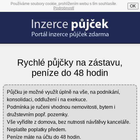
Používáme soubory cookie, prohlížením webu s tím souhlasíte.
OK
Podrobnosti
Rychlé půjčky na zástavu,
peníze do 48 hodin
Půjčku je možné využít úplně na vše, na podnikání,
konsolidaci, oddlužení i na exekuce.
Podmínka je ručeni vhodnou nemovitosti, bytem i
družstevním popř. pozemky.
Vše vyřídíte z domova, bez nutnosti návštěvy kanceláře.
Neplatíte poplatky předem.
Peníze máte na účtu do 48 hodin.