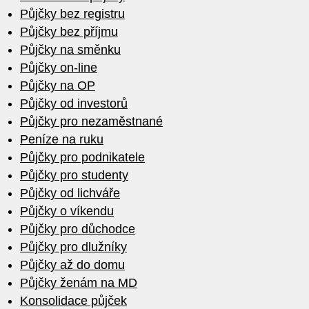
Půjčky bez registru
Půjčky bez příjmu
Půjčky na směnku
Půjčky on-line
Půjčky na OP
Půjčky od investorů
Půjčky pro nezaměstnané
Peníze na ruku
Půjčky pro podnikatele
Půjčky pro studenty
Půjčky od lichváře
Půjčky o víkendu
Půjčky pro důchodce
Půjčky pro dlužníky
Půjčky až do domu
Půjčky ženám na MD
Konsolidace půjček