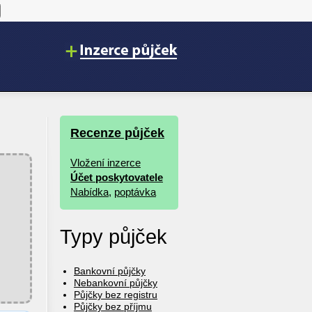
Recenze půjček
Vložení inzerce
Účet poskytovatele
Nabídka
,
poptávka
Typy půjček
Bankovní půjčky
Nebankovní půjčky
Půjčky bez registru
Půjčky bez příjmu