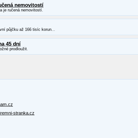
učená nemovitostí
ka je ručená nemovitostí.
ní půjčku až 166 tisíc korun...
na 45 dní
ožné prodloužit.
nam.cz
firemni-stranka.cz