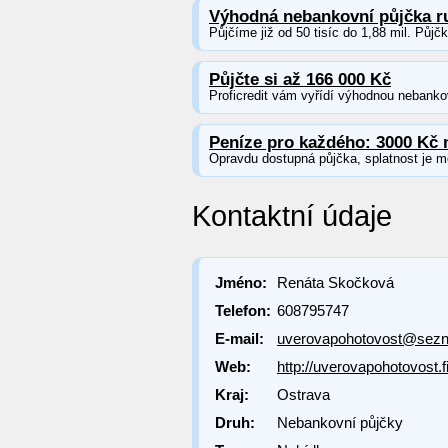
Výhodná nebankovní půjčka r
Půjčíme již od 50 tisíc do 1,88 mil. Půjč
Půjčte si až 166 000 Kč
Proficredit vám vyřídí výhodnou nebankov
Peníze pro každého: 3000 Kč 
Opravdu dostupná půjčka, splatnost je m
Kontaktní údaje
Jméno:
Renáta Skočková
Telefon:
608795747
E-mail:
uverovapohotovost@sez
Web:
http://uverovapohotovost.
Kraj:
Ostrava
Druh:
Nebankovní půjčky