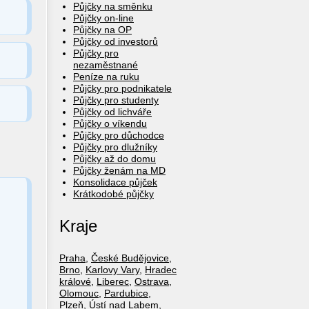
Půjčky na směnku
Půjčky on-line
Půjčky na OP
Půjčky od investorů
Půjčky pro
nezaměstnané
Peníze na ruku
Půjčky pro podnikatele
Půjčky pro studenty
Půjčky od lichváře
Půjčky o víkendu
Půjčky pro důchodce
Půjčky pro dlužníky
Půjčky až do domu
Půjčky ženám na MD
Konsolidace půjček
Krátkodobé půjčky
Kraje
Praha
,
České Budějovice
,
Brno
,
Karlovy Vary
,
Hradec
králové
,
Liberec
,
Ostrava
,
Olomouc
,
Pardubice
,
Plzeň
,
Ústí nad Labem
,