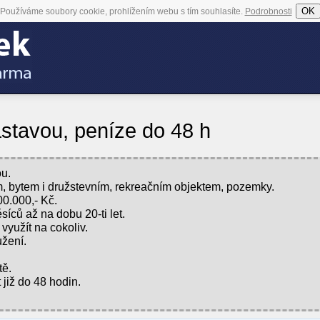
OK
Používáme soubory cookie, prohlížením webu s tím souhlasíte.
Podrobnosti
stavou, peníze do 48 h
ou.
 bytem i družstevním, rekreačním objektem, pozemky.
0.000,- Kč.
síců až na dobu 20-ti let.
využít na cokoliv.
žení.
tě.
již do 48 hodin.